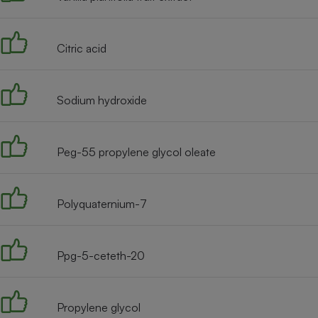
Radiateur électrique
Citric acid
Téléphone mobile -
Smartphone
Plaque de cuisson à
induction
Sodium hydroxide
Climatiseur -
Peg-55 propylene glycol oleate
Ventilateur
Polyquaternium-7
Antivirus
Climatiseur -
Ventilateur
Ppg-5-ceteth-20
Propylene glycol