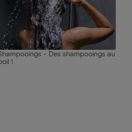
Shampooings - Des shampooings au
poil !