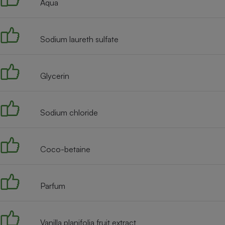
Aqua
Internet
Gros électroménager
Téléphonie
Sodium laureth sulfate
Petit électroménager 
Complément
alimentaire
Mutuelle
Glycerin
Assurance emprunteu
Sodium chloride
Matelas
Champa
boutei
Banque 
Coco-betaine
Téléviseur
Antimoustique
Lave-linge
Parfum
Vanilla planifolia fruit extract