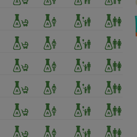
Électricité - Gaz
Appareil photo
numérique
Four encastrable
Lessive
Aspirateur