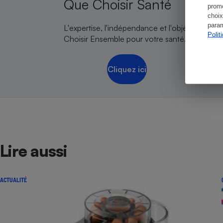
Que Choisir Santé
promo
choix
param
L'expertise, l'indépendance et l'objectivité de
Polit
Choisir Ensemble pour votre santé.
Cliquez ici
Lire aussi
ACTUALITÉ