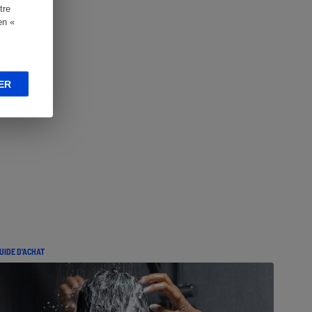
tre
en «
ER
UIDE D'ACHAT