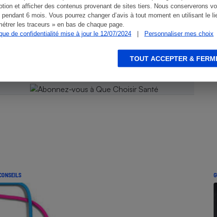
tion et afficher des contenus provenant de sites tiers. Nous conserverons vo
 pendant 6 mois. Vous pourrez changer d’avis à tout moment en utilisant le li
étrer les traceurs » en bas de chaque page.
 Que
ique de confidentialité mise à jour le 12/07/2024
|
Personnaliser mes choix
TOUT ACCEPTER & FERM
CONSEILS
G