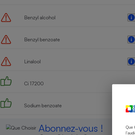
Benzyl alcohol
Cafetière à expresso
Benzyl benzoate
Linalool
Ci 17200
Robot ménager
Sodium benzoate
Abonnez-vous !
Que 
l’aud