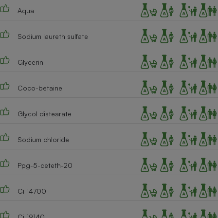
Téléphone mobile -
Aqua
Smartphone
Plaque de cuisson à
induction
Sodium laureth sulfate
Glycerin
Climatiseur -
Ventilateur
Coco-betaine
Antivirus
Glycol distearate
Climatiseur -
Ventilateur
Sodium chloride
Ppg-5-ceteth-20
Ci 14700
Ci 19140