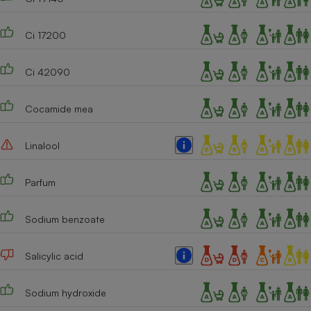
Cafetière à expressos
Ci 17200
Ci 42090
Cocamide mea
Linalool
Robot ménager
Parfum
Sodium benzoate
Salicylic acid
Sodium hydroxide