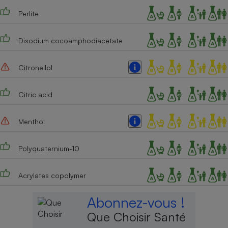
Perlite
Disodium cocoamphodiacetate
Citronellol
Citric acid
Menthol
Polyquaternium-10
Acrylates copolymer
Abonnez-vous !
Que Choisir Santé