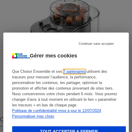
Continuer sans accepter
Gérer mes cookies
Que Choisir Ensemble et ses
7 partenaires
utilisent des
traceurs pour mesurer l’audience, la performance,
personnaliser les contenus, les partager, optimiser la
promotion et afficher des contenus provenant de sites tiers.
Nous conserverons votre choix pendant 6 mois. Vous pourrez
changer d’avis à tout moment en utilisant le lien « paramétrer
les traceurs » en bas de chaque page.
Politique de confidentialité mise à jour le 12/07/2024
Personnaliser mes choix
Cafetière à capsules zéro déchet CoffeeB (vidéo)
- Premières impressions
TOUT ACCEPTER & FERMER