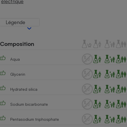
électrique
Téléphone mobile -
Smartphone
Plaque de cuisson à
induction
Légende
Climatiseur -
Composition
Ventilateur
Aqua
Antivirus
Climatiseur -
Glycerin
Ventilateur
Hydrated silica
Sodium bicarbonate
Pentasodium triphosphate