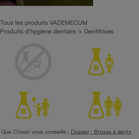
Petit électroménager - U
Complément
alimentaire
Tous les produits VADEMECUM
Mutuelle
Assurance emprunteur
Produits d'hygiène dentaire
>
Dentifrices
Matelas
Champagne
bouteille
Banque en 
Téléviseur
Antimoustique
Lave-linge
Radiateur électrique
Que Choisir vous conseille :
Dossier : Brosse à dents