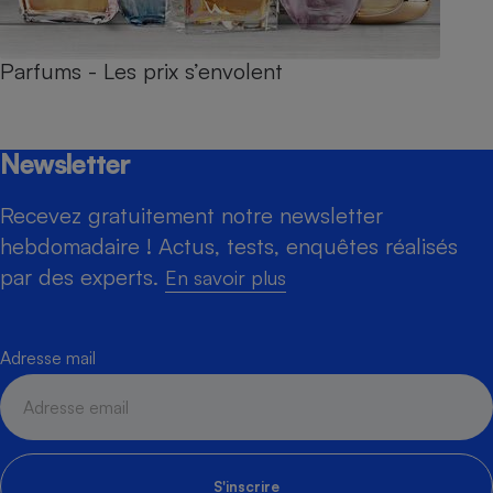
Parfums - Les prix s’envolent
Newsletter
Recevez gratuitement notre newsletter
hebdomadaire ! Actus, tests, enquêtes réalisés
par des experts.
En savoir plus
Adresse mail
S'inscrire