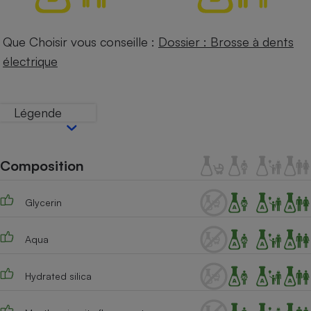
Petit électroménager - U
Complément
Que Choisir vous conseille :
Dossier : Brosse à dents
alimentaire
Mutuelle
électrique
Assurance emprunteur
Légende
Matelas
Champagne
bouteille
Banque en 
Composition
Téléviseur
Antimoustique
Lave-linge
Glycerin
Aqua
Radiateur électrique
Hydrated silica