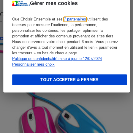
Gérer mes cookies
Cafetière à capsules zéro déchet CoffeeB (vidéo)
- Premières impressions
Que Choisir Ensemble et ses
7 partenaires
utilisent des
traceurs pour mesurer l’audience, la performance,
personnaliser les contenus, les partager, optimiser la
promotion et afficher des contenus provenant de sites tiers.
CONSEILS
Nous conserverons votre choix pendant 6 mois. Vous pourrez
changer d’avis à tout moment en utilisant le lien « paramétrer
les traceurs » en bas de chaque page.
Politique de confidentialité mise à jour le 12/07/2024
Personnaliser mes choix
TOUT ACCEPTER & FERMER