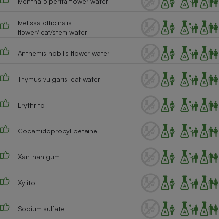
Mentha piperita flower water
Téléphone mobile -
Smartphone
Plaque de cuisson à
Melissa officinalis
induction
flower/leaf/stem water
Anthemis nobilis flower water
Climatiseur -
Thymus vulgaris leaf water
Ventilateur
Erythritol
Antivirus
Climatiseur -
Cocamidopropyl betaine
Ventilateur
Xanthan gum
Xylitol
Sodium sulfate