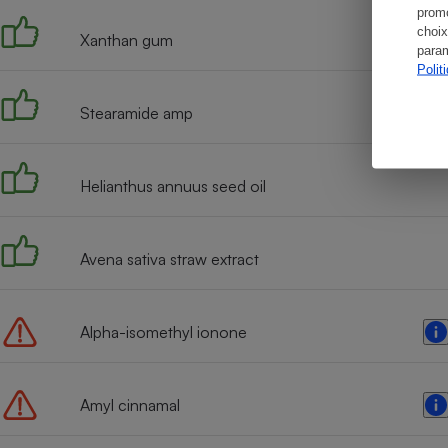
promo
choix
Xanthan gum
param
Polit
Stearamide amp
Helianthus annuus seed oil
Avena sativa straw extract
Alpha-isomethyl ionone
Amyl cinnamal