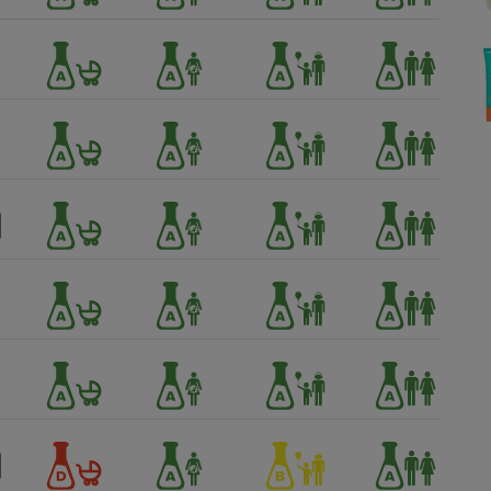
Électricité - Gaz
Appareil photo
numérique
Four encastrable
Lessive
Aspirateur