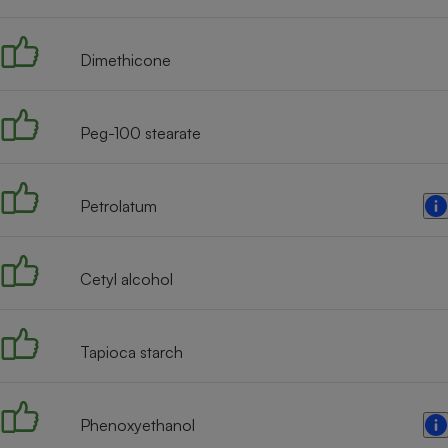
Radiateur électrique
Dimethicone
Téléphone mobile -
Smartphone
Plaque de cuisson à
induction
Peg-100 stearate
Petrolatum
Climatiseur -
Ventilateur
Cetyl alcohol
Antivirus
Climatiseur -
Ventilateur
Tapioca starch
Phenoxyethanol