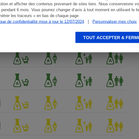
tion et afficher des contenus provenant de sites tiers. Nous conserverons vo
 pendant 6 mois. Vous pourrez changer d’avis à tout moment en utilisant le li
étrer les traceurs » en bas de chaque page.
ique de confidentialité mise à jour le 12/07/2024
|
Personnaliser mes choix
TOUT ACCEPTER & FERM