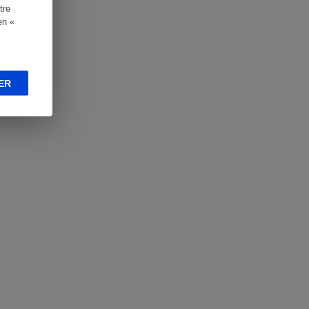
tre
en «
ER