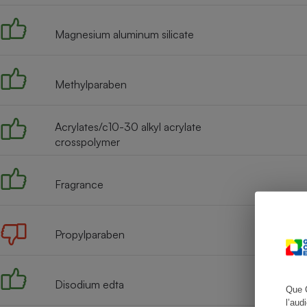
Magnesium aluminum silicate
Cafetière à expresso
Methylparaben
Acrylates/c10-30 alkyl acrylate
crosspolymer
Fragrance
Robot ménager
Propylparaben
Disodium edta
Que 
l’aud