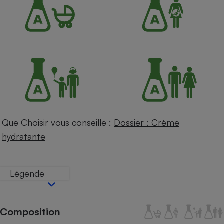
Petit électroménager - U
Complément
alimentaire
Mutuelle
Assurance emprunteur
Matelas
Champagne
bouteille
Banque en 
Que Choisir vous conseille :
Dossier : Crème
Téléviseur
hydratante
Antimoustique
Lave-linge
Légende
Radiateur électrique
Composition