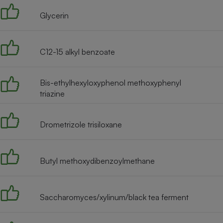
Radiateur électrique
Glycerin
Téléphone mobile -
Smartphone
C12-15 alkyl benzoate
Plaque de cuisson à
induction
Bis-ethylhexyloxyphenol methoxyphenyl
triazine
Climatiseur -
Ventilateur
Drometrizole trisiloxane
Antivirus
Butyl methoxydibenzoylmethane
Climatiseur -
Ventilateur
Saccharomyces/xylinum/black tea ferment