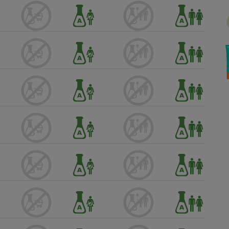
Électricité - Gaz
Appareil photo
numérique
Four encastrable
Lessive
Aspirateur