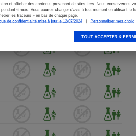
tion et afficher des contenus provenant de sites tiers. Nous conserverons vo
 pendant 6 mois. Vous pourrez changer d’avis à tout moment en utilisant le li
étrer les traceurs » en bas de chaque page.
ique de confidentialité mise à jour le 12/07/2024
|
Personnaliser mes choix
TOUT ACCEPTER & FERM