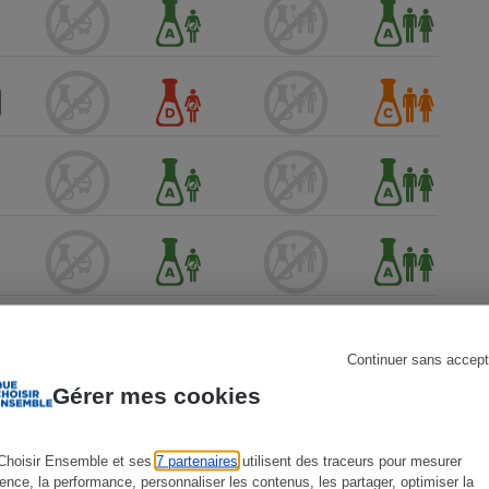
s
Réfrigérateur
Continuer sans accept
Gérer mes cookies
Choisir Ensemble et ses
7 partenaires
utilisent des traceurs pour mesurer
ience, la performance, personnaliser les contenus, les partager, optimiser la