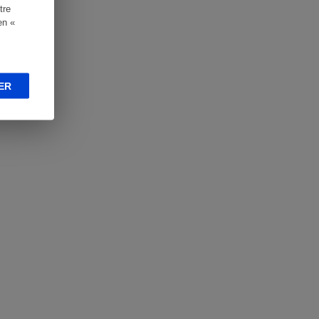
tre
en «
ER