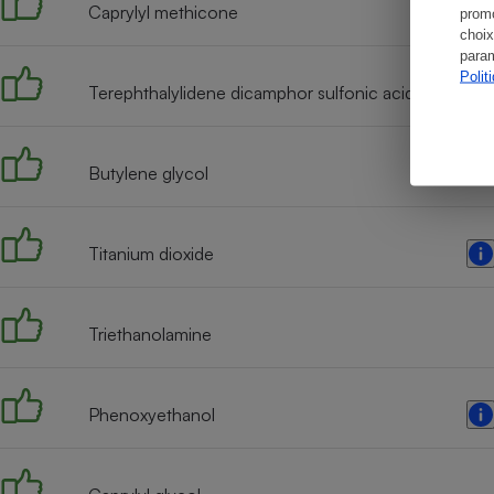
Caprylyl methicone
promo
choix
param
Polit
Terephthalylidene dicamphor sulfonic acid
Butylene glycol
Titanium dioxide
Triethanolamine
Phenoxyethanol