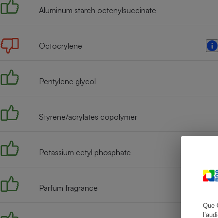
Aluminum starch octenylsuccinate
Octocrylene
Cafetière à expresso
Pentylene glycol
Styrene/acrylates copolymer
Robot ménager
Potassium cetyl phosphate
Parfum fragrance
Que 
l’aud