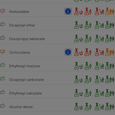
Téléphone mobile -
Smartphone
Plaque de cuisson à
Homosalate
induction
Dicaprylyl ether
Climatiseur -
Diisopropyl sebacate
Ventilateur
Octocrylene
Antivirus
Ethylhexyl triazone
Climatiseur -
Ventilateur
Dicaprylyl carbonate
Ethylhexyl salicylate
Alcohol denat.