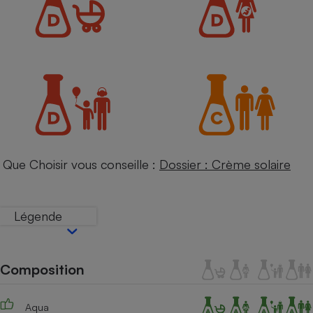
Petit électroménager - U
Complément
alimentaire
Mutuelle
Assurance emprunteur
Matelas
Champagne
bouteille
Banque en 
Que Choisir vous conseille :
Dossier : Crème solaire
Téléviseur
Antimoustique
Lave-linge
Légende
Composition
Radiateur électrique
Aqua