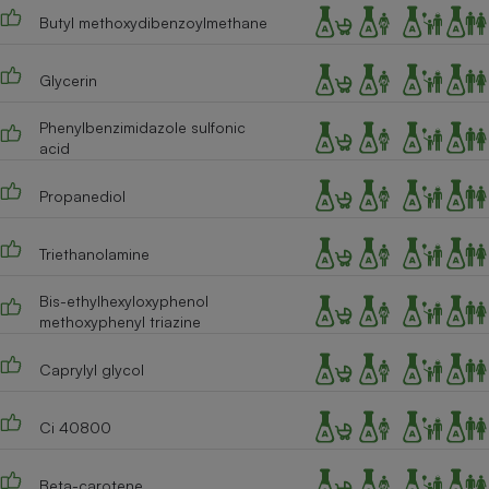
Butyl methoxydibenzoylmethane
Cafetière à expressos
Glycerin
Phenylbenzimidazole sulfonic
acid
Propanediol
Triethanolamine
Robot ménager
Bis-ethylhexyloxyphenol
methoxyphenyl triazine
Caprylyl glycol
Ci 40800
Beta-carotene