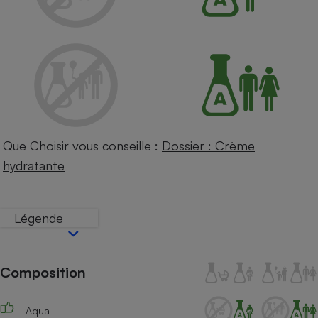
Petit électroménager - U
Complément
alimentaire
Mutuelle
Assurance emprunteur
Matelas
Champagne
Que Choisir vous conseille :
Dossier : Crème
bouteille
Banque en 
hydratante
Téléviseur
Antimoustique
Lave-linge
Légende
Composition
Radiateur électrique
Aqua