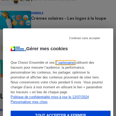
CONSEILS
Crèmes solaires - Les logos à la loupe
COMMENT NOUS TESTONS
Continuer sans accepter
Crèmes solaires - Le protocole
Gérer mes cookies
COMMENT NOUS TESTONS
Que Choisir Ensemble et ses
7 partenaires
utilisent des
Crèmes solaires visage - Le protocole
traceurs pour mesurer l’audience, la performance,
personnaliser les contenus, les partager, optimiser la
promotion et afficher des contenus provenant de sites tiers.
Nous conserverons votre choix pendant 6 mois. Vous pourrez
changer d’avis à tout moment en utilisant le lien « paramétrer
les traceurs » en bas de chaque page.
Lire aussi
Politique de confidentialité mise à jour le 12/07/2024
Personnaliser mes choix
ACTUALITÉ
TOUT ACCEPTER & FERMER