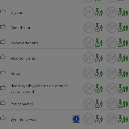
Téléphone mobile -
Smartphone
Glycerin
Plaque de cuisson à
induction
Dimethicone
Climatiseur -
Isohexadecane
Ventilateur
Alcohol denat.
Antivirus
Silica
Climatiseur -
Ventilateur
Hydroxyethylpiperazine ethane
sulfonic acid
Propanediol
Synthetic wax