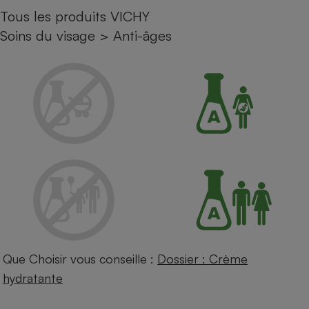
Tous les produits VICHY
Petit électroménager - U
Complément
Soins du visage
>
Anti-âges
alimentaire
Mutuelle
Assurance emprunteur
Matelas
Champagne
bouteille
Banque en 
Téléviseur
Antimoustique
Lave-linge
Que Choisir vous conseille :
Dossier : Crème
Radiateur électrique
hydratante