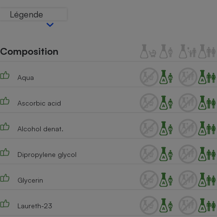
Téléphone mobile -
Légende
Smartphone
Plaque de cuisson à
induction
Composition
Climatiseur -
Aqua
Ventilateur
Ascorbic acid
Antivirus
Climatiseur -
Alcohol denat.
Ventilateur
Dipropylene glycol
Glycerin
Laureth-23