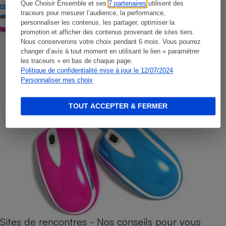
Que Choisir Ensemble et ses
7 partenaires
utilisent des
CONSEILS
traceurs pour mesurer l’audience, la performance,
personnaliser les contenus, les partager, optimiser la
promotion et afficher des contenus provenant de sites tiers.
Nous conserverons votre choix pendant 6 mois. Vous pourrez
changer d’avis à tout moment en utilisant le lien « paramétrer
les traceurs » en bas de chaque page.
Politique de confidentialité mise à jour le 12/07/2024
Personnaliser mes choix
TOUT ACCEPTER & FERMER
Sites de rencontres - Nos conseils pour vous