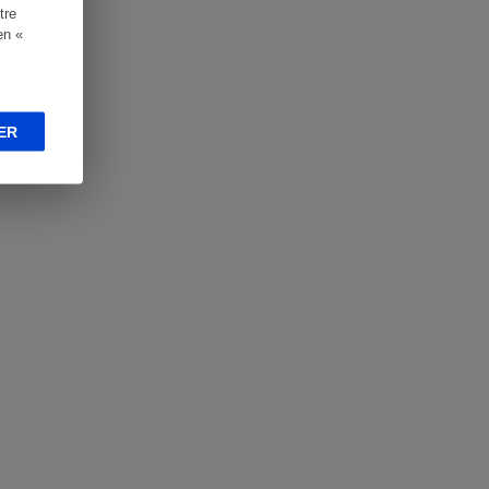
tre
en «
ER