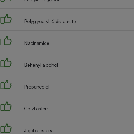
Radiateur électrique
Polyglyceryl-6 distearate
Téléphone mobile -
Smartphone
Plaque de cuisson à
induction
Niacinamide
Climatiseur -
Behenyl alcohol
Ventilateur
Propanediol
Antivirus
Climatiseur -
Ventilateur
Cetyl esters
Jojoba esters