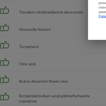
promo
choix
Trisodium ethylenediamine disuccinate
param
Polit
Vitreoscilla ferment
Tocopherol
Citric acid
Acacia decurrens flower cera
Acrylamide/sodium acryloyldimethyltaurate
copolymer