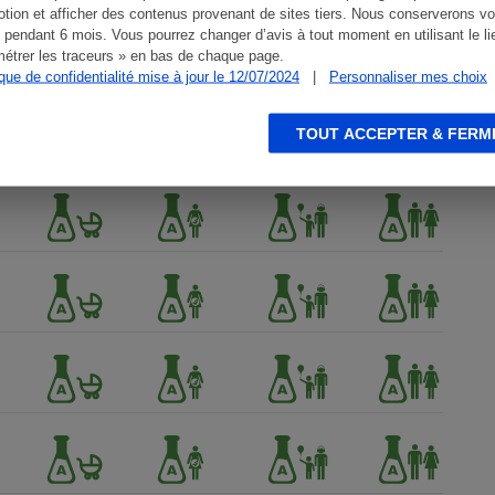
tion et afficher des contenus provenant de sites tiers. Nous conserverons vo
 pendant 6 mois. Vous pourrez changer d’avis à tout moment en utilisant le li
étrer les traceurs » en bas de chaque page.
ique de confidentialité mise à jour le 12/07/2024
|
Personnaliser mes choix
TOUT ACCEPTER & FERM