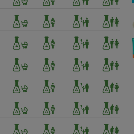
Électricité - Gaz
Appareil photo
numérique
Four encastrable
Lessive
Aspirateur