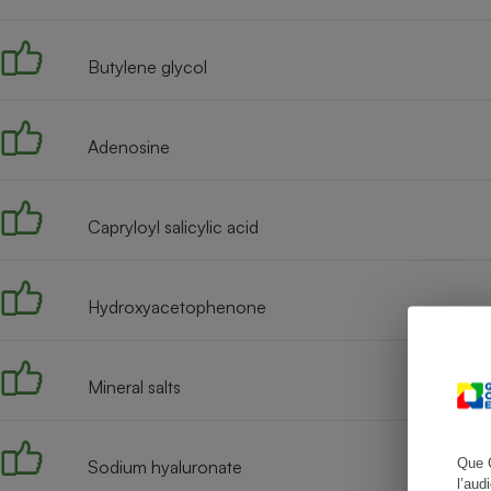
Butylene glycol
Cafetière à expresso
Adenosine
Capryloyl salicylic acid
Hydroxyacetophenone
Robot ménager
Mineral salts
Que 
Sodium hyaluronate
l’aud