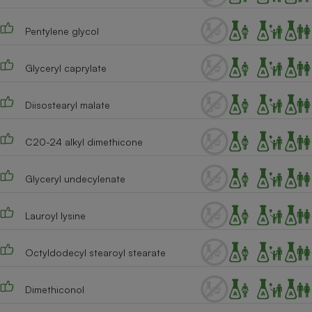
Téléphone mobile -
Smartphone
Plaque de cuisson à
Pentylene glycol
induction
Glyceryl caprylate
Climatiseur -
Diisostearyl malate
Ventilateur
C20-24 alkyl dimethicone
Antivirus
Glyceryl undecylenate
Climatiseur -
Ventilateur
Lauroyl lysine
Octyldodecyl stearoyl stearate
Dimethiconol