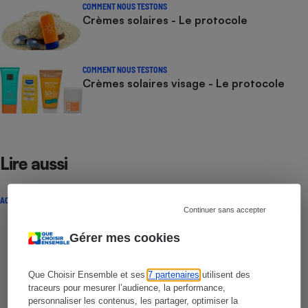
COMMENT NOUS TESTONS
Crèmes solaires - Le protocole
COMMENT NOUS TESTONS
Crèmes solaires visage - Le protocole
Lire aussi
ACTUALITÉ
Continuer sans accepter
Gérer mes cookies
Que Choisir Ensemble et ses
7 partenaires
utilisent des
traceurs pour mesurer l’audience, la performance,
personnaliser les contenus, les partager, optimiser la