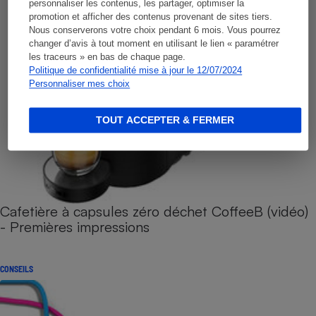
personnaliser les contenus, les partager, optimiser la
promotion et afficher des contenus provenant de sites tiers.
Nous conserverons votre choix pendant 6 mois. Vous pourrez
changer d’avis à tout moment en utilisant le lien « paramétrer
les traceurs » en bas de chaque page.
Politique de confidentialité mise à jour le 12/07/2024
Personnaliser mes choix
TOUT ACCEPTER & FERMER
Cafetière à capsules zéro déchet CoffeeB (vidéo)
- Premières impressions
CONSEILS