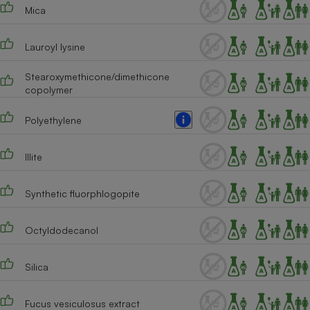
Téléphone mobile -
Mica
Smartphone
Plaque de cuisson à
induction
Lauroyl lysine
Stearoxymethicone/dimethicone
copolymer
Climatiseur -
Ventilateur
Polyethylene
Illite
Antivirus
Climatiseur -
Ventilateur
Synthetic fluorphlogopite
Octyldodecanol
Silica
Fucus vesiculosus extract