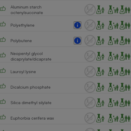
Téléphone mobile -
Aluminum starch
Smartphone
octenylsuccinate
Plaque de cuisson à
induction
Polyethylene
Polybutene
Climatiseur -
Ventilateur
Neopentyl glycol
dicaprylate/dicaprate
Antivirus
Lauroyl lysine
Climatiseur -
Ventilateur
Dicalcium phosphate
Silica dimethyl silylate
Euphorbia cerifera wax