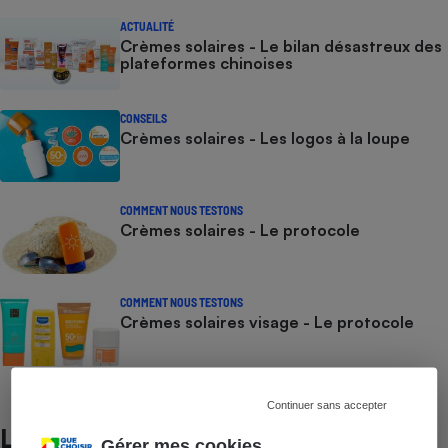
ACTUALITÉ
Crèmes solaires - Le bilan désastreux des
plateformes chinoises
CONSEILS
Crèmes solaires - Les logos à la loupe
COMMENT NOUS TESTONS
Crèmes solaires - Le protocole
COMMENT NOUS TESTONS
Crèmes solaires visage - Le protocole
Continuer sans accepter
Lire aussi
Gérer mes cookies