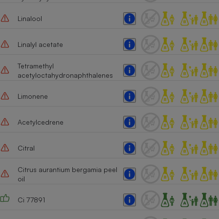
Linalool
Linalyl acetate
Tetramethyl
acetyloctahydronaphthalenes
Limonene
Acetylcedrene
Citral
Citrus aurantium bergamia peel
oil
Ci 77891