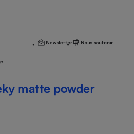
Newsletter
Nous soutenir
ge
eky matte powder