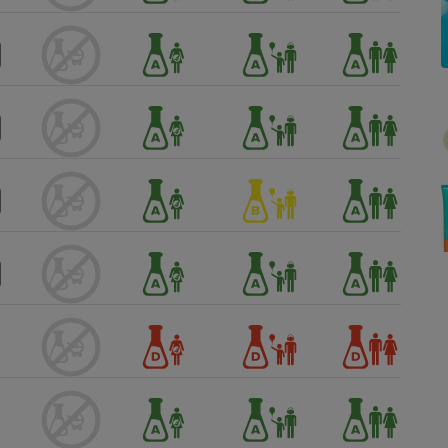
Électricité - Gaz
Appareil photo
numérique
Four encastrable
Lessive
Aspirateur