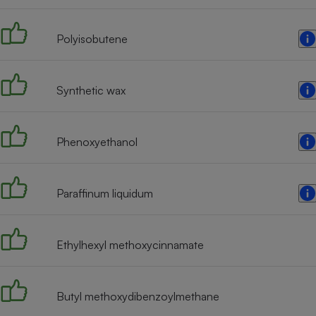
Radiateur électrique
Polyisobutene
Téléphone mobile -
Smartphone
Plaque de cuisson à
induction
Synthetic wax
Phenoxyethanol
Climatiseur -
Ventilateur
Paraffinum liquidum
Antivirus
Climatiseur -
Ventilateur
Ethylhexyl methoxycinnamate
Butyl methoxydibenzoylmethane