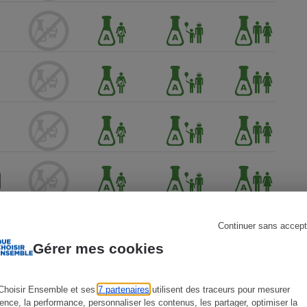
s
Réfrigérateur
Continuer sans accept
Gérer mes cookies
Choisir Ensemble et ses
7 partenaires
utilisent des traceurs pour mesurer
ience, la performance, personnaliser les contenus, les partager, optimiser la