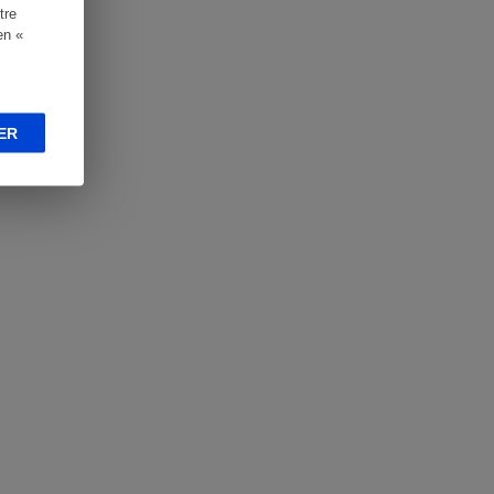
tre
en «
ER