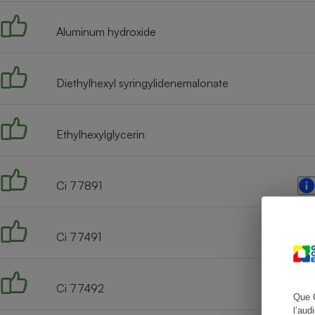
Aluminum hydroxide
Cafetière à expresso
Diethylhexyl syringylidenemalonate
Ethylhexylglycerin
Ci 77891
Robot ménager
Ci 77491
Ci 77492
Que 
l’aud