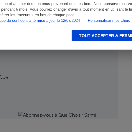
tion et afficher des contenus provenant de sites tiers. Nous conserverons vo
 pendant 6 mois. Vous pourrez changer d’avis à tout moment en utilisant le li
étrer les traceurs » en bas de chaque page.
ique de confidentialité mise à jour le 12/07/2024
|
Personnaliser mes choix
TOUT ACCEPTER & FERM
 Que