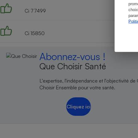
promo
choix
Ci 77499
param
Polit
Ci 15850
Abonnez-vous !
Que Choisir Santé
L'expertise, l'indépendance et l'objectivité de
Choisir Ensemble pour votre santé.
Cliquez ici