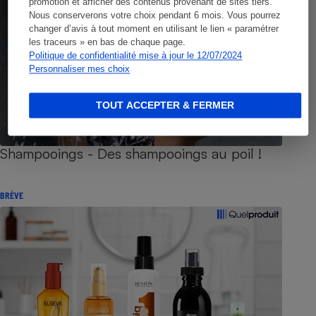
promotion et afficher des contenus provenant de sites tiers.
Nous conserverons votre choix pendant 6 mois. Vous pourrez
changer d’avis à tout moment en utilisant le lien « paramétrer
les traceurs » en bas de chaque page.
Politique de confidentialité mise à jour le 12/07/2024
Personnaliser mes choix
TOUT ACCEPTER & FERMER
Shampooings - Des shampooings au poil !
BRÈVE