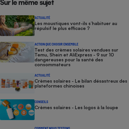
Sur le même sujet
Téléphone mobile -
Smartphone
Plaque de cuisson à
induction
ACTUALITÉ
Les moustiques vont-ils s’habituer au
répulsif le plus efficace ?
Climatiseur -
ACTION QUE CHOISIR ENSEMBLE
Ventilateur
Test des crèmes solaires vendues sur
Temu, Shein et AliExpress - 9 sur 10
dangereuses pour la santé des
consommateurs
Antivirus
Climatiseur -
ACTUALITÉ
Ventilateur
Crèmes solaires - Le bilan désastreux des
plateformes chinoises
CONSEILS
Crèmes solaires - Les logos à la loupe
COMMENT NOUS TESTONS