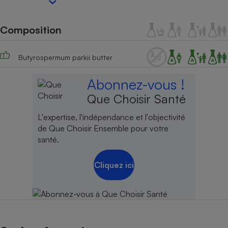
Petit électroménager - U
Complément
Composition
alimentaire
Mutuelle
Assurance emprunteur
Butyrospermum parkii butter
Abonnez-vous !
Que Choisir Santé
Matelas
Champagne
bouteille
Banque en 
L'expertise, l'indépendance et l'objectivité
de Que Choisir Ensemble pour votre
Téléviseur
santé.
Antimoustique
Lave-linge
Cliquez ici
Radiateur électrique