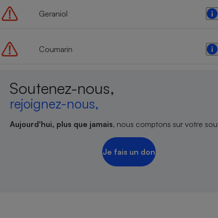
Radiateur électrique
Geraniol
Téléphone mobile -
Smartphone
Coumarin
Plaque de cuisson à
induction
Soutenez-nous,
rejoignez-nous,
Climatiseur -
Ventilateur
Aujourd'hui, plus que jamais
, nous comptons sur votre sout
Antivirus
Je fais un don
Climatiseur -
Ventilateur