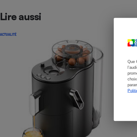
Lire aussi
Cafetière à expresso
ACTUALITÉ
Que 
l’aud
promo
choix
param
Robot ménager
Polit