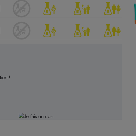
Électricité - Gaz
Appareil photo
numérique
Four encastrable
Lessive
ien !
Aspirateur