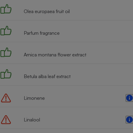
Internet
Olea europaea fruit oil
Gros électroménager
Téléphonie
Petit électroménager 
Complément
Parfum fragrance
alimentaire
Mutuelle
Assurance emprunteu
Arnica montana flower extract
Matelas
Betula alba leaf extract
Champa
boutei
Banque 
Téléviseur
Limonene
Antimoustique
Lave-linge
Linalool