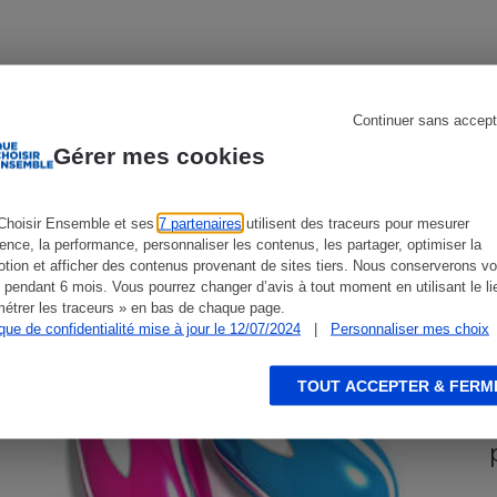
s
Réfrigérateur
Continuer sans accept
CONSEILS
G
Gérer mes cookies
Choisir Ensemble et ses
7 partenaires
utilisent des traceurs pour mesurer
ience, la performance, personnaliser les contenus, les partager, optimiser la
tion et afficher des contenus provenant de sites tiers. Nous conserverons vo
 pendant 6 mois. Vous pourrez changer d’avis à tout moment en utilisant le li
étrer les traceurs » en bas de chaque page.
ique de confidentialité mise à jour le 12/07/2024
|
Personnaliser mes choix
TOUT ACCEPTER & FERM