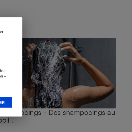
er
UIDE D'ACHAT
tre
en «
ER
Shampooings - Des shampooings au
poil !