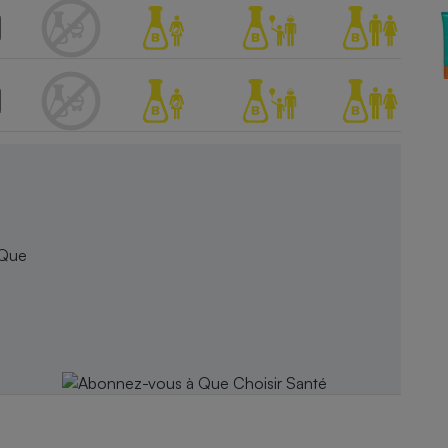
Électricité - Gaz
Appareil photo
numérique
Four encastrable
Lessive
 Que
Aspirateur