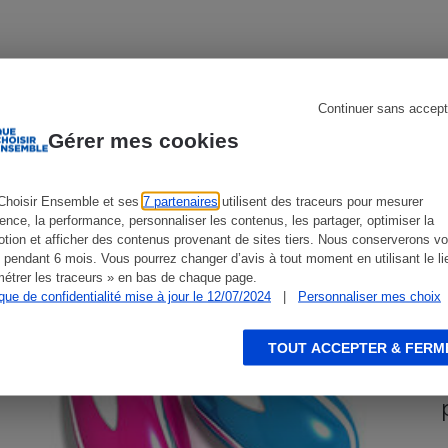
s
Réfrigérateur
Continuer sans accept
CONSEILS
G
Gérer mes cookies
Choisir Ensemble et ses
7 partenaires
utilisent des traceurs pour mesurer
ience, la performance, personnaliser les contenus, les partager, optimiser la
tion et afficher des contenus provenant de sites tiers. Nous conserverons vo
 pendant 6 mois. Vous pourrez changer d’avis à tout moment en utilisant le li
étrer les traceurs » en bas de chaque page.
ique de confidentialité mise à jour le 12/07/2024
|
Personnaliser mes choix
TOUT ACCEPTER & FERM