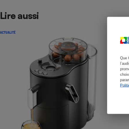
Lire aussi
Cafetière à expresso
ACTUALITÉ
Que 
l’aud
promo
choix
param
Robot ménager
Polit