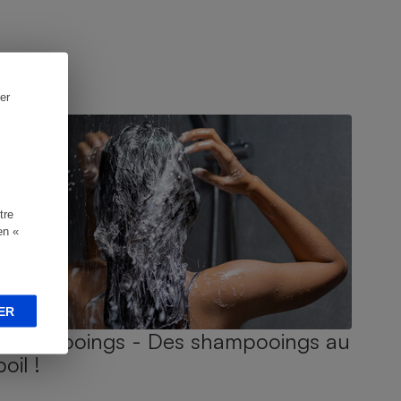
er
UIDE D'ACHAT
tre
en «
ER
Shampooings - Des shampooings au
poil !