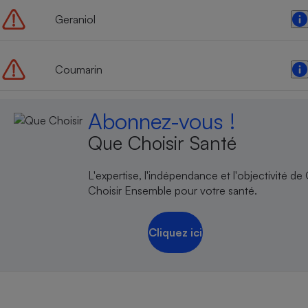
Radiateur électrique
Geraniol
Téléphone mobile -
Smartphone
Coumarin
Plaque de cuisson à
induction
Abonnez-vous !
Que Choisir Santé
Climatiseur -
Ventilateur
L'expertise, l'indépendance et l'objectivité de
Choisir Ensemble pour votre santé.
Antivirus
Climatiseur -
Cliquez ici
Ventilateur