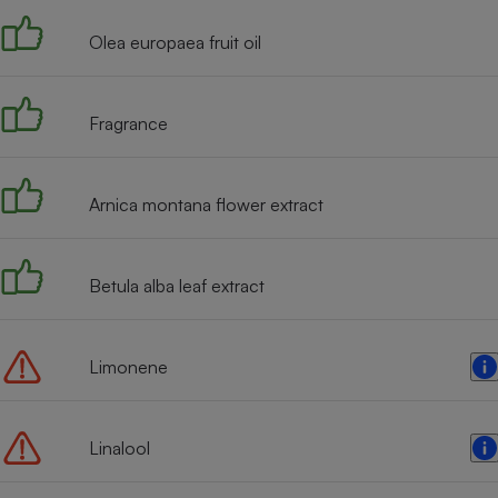
Internet
Olea europaea fruit oil
Gros électroménager
Téléphonie
Petit électroménager 
Complément
Fragrance
alimentaire
Mutuelle
Assurance emprunteu
Arnica montana flower extract
Matelas
Betula alba leaf extract
Champa
boutei
Banque 
Téléviseur
Limonene
Antimoustique
Lave-linge
Linalool