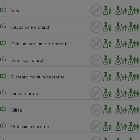
Téléphone mobile -
Smartphone
Mica
Plaque de cuisson à
induction
Oryza sativa starch
Calcium sodium borosilicate
Climatiseur -
Ventilateur
Zea mays starch
Antivirus
Disteardimonium hectorite
Climatiseur -
Ventilateur
Zinc stearate
Silica
Potassium sorbate