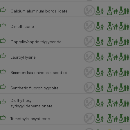
Téléphone mobile -
Smartphone
Calcium aluminum borosilicate
Plaque de cuisson à
induction
Dimethicone
Caprylic/capric triglyceride
Climatiseur -
Ventilateur
Lauroyl lysine
Antivirus
Simmondsia chinensis seed oil
Climatiseur -
Ventilateur
Synthetic fluorphlogopite
Diethylhexyl
syringylidenemalonate
Trimethylsiloxysilicate