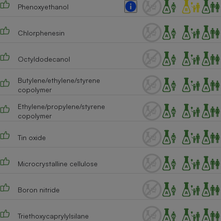
Phenoxyethanol
Cafetière à expressos
Chlorphenesin
Octyldodecanol
Butylene/ethylene/styrene
copolymer
Ethylene/propylene/styrene
Robot ménager
copolymer
Tin oxide
Microcrystalline cellulose
Boron nitride
Triethoxycaprylylsilane