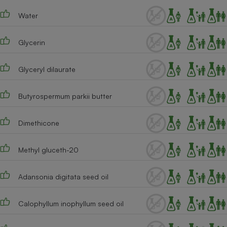
Téléphone mobile -
Smartphone
Water
Plaque de cuisson à
induction
Glycerin
Glyceryl dilaurate
Climatiseur -
Ventilateur
Butyrospermum parkii butter
Antivirus
Dimethicone
Climatiseur -
Ventilateur
Methyl gluceth-20
Adansonia digitata seed oil
Calophyllum inophyllum seed oil