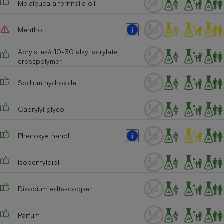
Melaleuca alternifolia oil
Cafetière à expressos
Menthol
Acrylates/c10-30 alkyl acrylate
crosspolymer
Sodium hydroxide
Caprylyl glycol
Robot ménager
Phenoxyethanol
Isopentyldiol
Disodium edta-copper
Parfum