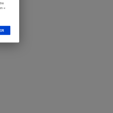
tre
en «
ER