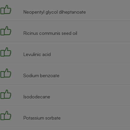
Radiateur électrique
Neopentyl glycol diheptanoate
Téléphone mobile -
Smartphone
Plaque de cuisson à
Ricinus communis seed oil
induction
Levulinic acid
Climatiseur -
Ventilateur
Sodium benzoate
Antivirus
Climatiseur -
Isododecane
Ventilateur
Potassium sorbate