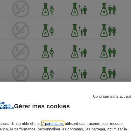
s
Réfrigérateur
Continuer sans accept
Gérer mes cookies
Choisir Ensemble et ses
7 partenaires
utilisent des traceurs pour mesurer
ience, la performance, personnaliser les contenus, les partager, optimiser la