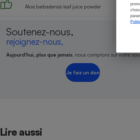
promo
Aloe barbadensis leaf juice powder
choix
param
Polit
Soutenez-nous,
rejoignez-nous,
Aujourd'hui, plus que jamais
, nous comptons sur votre sout
Je fais un don
Lire aussi