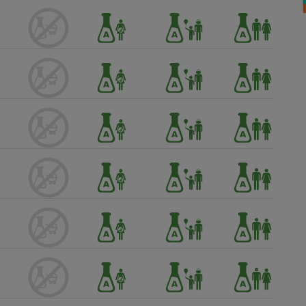
Électricité - Gaz
Appareil photo
numérique
Four encastrable
Lessive
Aspirateur