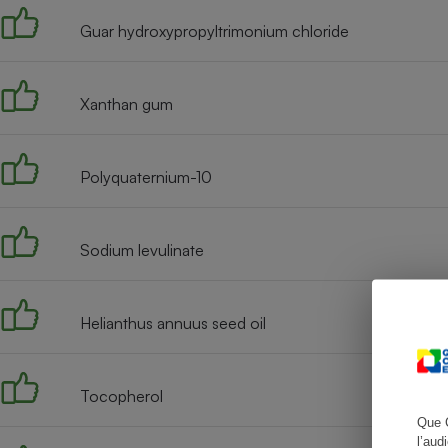
Guar hydroxypropyltrimonium chloride
Cafetière à expresso
Xanthan gum
Polyquaternium-10
Sodium levulinate
Robot ménager
Helianthus annuus seed oil
Tocopherol
Que 
l’aud