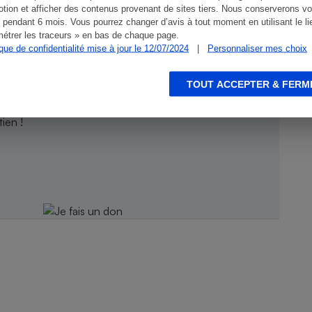
tion et afficher des contenus provenant de sites tiers. Nous conserverons vo
 pendant 6 mois. Vous pourrez changer d’avis à tout moment en utilisant le li
étrer les traceurs » en bas de chaque page.
ique de confidentialité mise à jour le 12/07/2024
|
Personnaliser mes choix
TOUT ACCEPTER & FERM
ien !