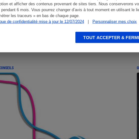
tion et afficher des contenus provenant de sites tiers. Nous conserverons vo
 pendant 6 mois. Vous pourrez changer d’avis à tout moment en utilisant le li
étrer les traceurs » en bas de chaque page.
ique de confidentialité mise à jour le 12/07/2024
|
Personnaliser mes choix
TOUT ACCEPTER & FERM
CONSEILS
G