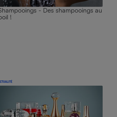
Shampooings - Des shampooings au
poil !
CTUALITÉ