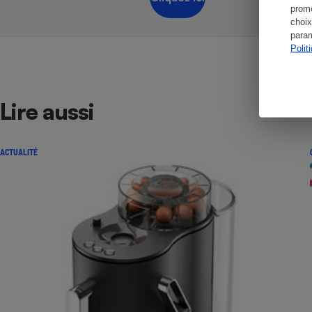
promo
choix
param
Polit
Lire aussi
ACTUALITÉ