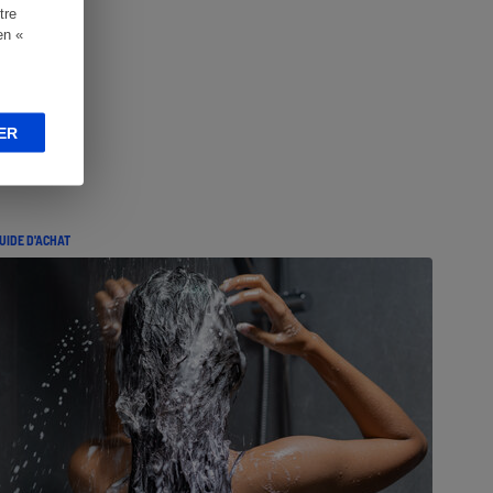
tre
en «
ER
UIDE D'ACHAT