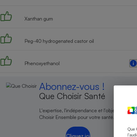
Xanthan gum
Cafetière à expresso
Peg-40 hydrogenated castor oil
Phenoxyethanol
Abonnez-vous !
Robot ménager
Que Choisir Santé
L'expertise, l'indépendance et l'objectivité de
Choisir Ensemble pour votre santé.
Que 
l’aud
Cliquez ici