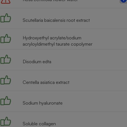
Radiateur électrique
Scutellaria baicalensis root extract
Téléphone mobile -
Smartphone
Plaque de cuisson à
induction
Hydroxyethyl acrylate/sodium
acryloyldimethyl taurate copolymer
Climatiseur -
Disodium edta
Ventilateur
Centella asiatica extract
Antivirus
Climatiseur -
Ventilateur
Sodium hyaluronate
Soluble collagen