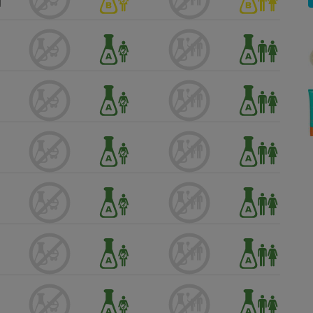
Électricité - Gaz
Appareil photo
numérique
Four encastrable
Lessive
Aspirateur