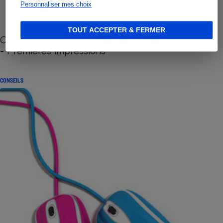
Personnaliser mes choix
TOUT ACCEPTER & FERMER
Cafetière à capsules zéro déchet CoffeeB (vidéo)
- Premières impressions
CONSEILS