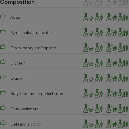
Composition
Téléphone mobile -
Smartphone
Plaque de cuisson à
Aqua
induction
Pyrus malus fruit water
Climatiseur -
Ventilateur
Coco-caprylate/caprate
Glycerin
Antivirus
Climatiseur -
Olus oil
Ventilateur
Butyrospermum parkii butter
Cetyl palmitate
Cetearyl alcohol