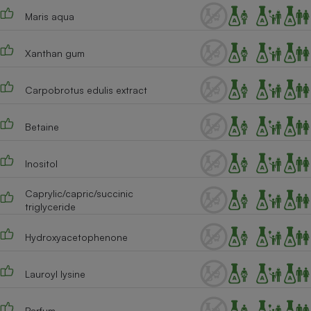
Maris aqua
Cafetière à expressos
Xanthan gum
Carpobrotus edulis extract
Betaine
Robot ménager
Inositol
Caprylic/capric/succinic
triglyceride
Hydroxyacetophenone
Lauroyl lysine
Parfum