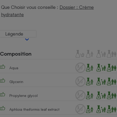
Téléphone mobile -
Que Choisir vous conseille :
Dossier : Crème
Smartphone
Plaque de cuisson à
hydratante
induction
Légende
Climatiseur -
Ventilateur
Composition
Antivirus
Aqua
Climatiseur -
Ventilateur
Glycerin
Propylene glycol
Aphloia theiformis leaf extract