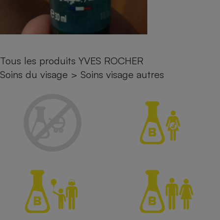
Petit électroménager - U
Complément
alimentaire
Mutuelle
Assurance emprunteur
Tous les produits YVES ROCHER
Soins du visage
>
Soins visage autres
Matelas
Champagne
bouteille
Banque en 
Téléviseur
Antimoustique
Lave-linge
Radiateur électrique