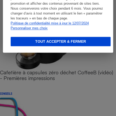
promotion et afficher des contenus provenant de sites tiers.
Nous conserverons votre choix pendant 6 mois. Vous pourrez
changer d’avis à tout moment en utilisant le lien « paramétrer
les traceurs » en bas de chaque page.
Politique de confidentialité mise à jour le 12/07/2024
Personnaliser mes choix
TOUT ACCEPTER & FERMER
Cafetière à capsules zéro déchet CoffeeB (vidéo)
- Premières impressions
CONSEILS