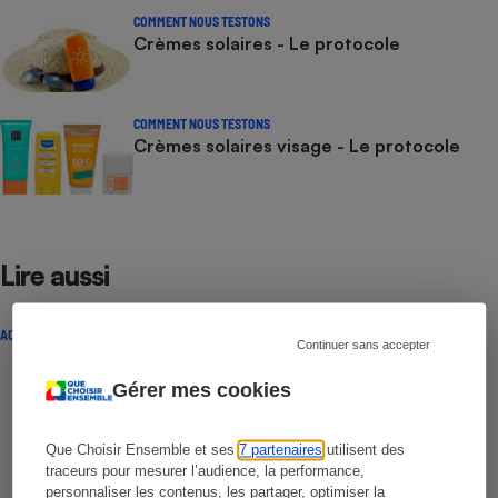
COMMENT NOUS TESTONS
Crèmes solaires - Le protocole
COMMENT NOUS TESTONS
Crèmes solaires visage - Le protocole
Lire aussi
ACTUALITÉ
Continuer sans accepter
Gérer mes cookies
Que Choisir Ensemble et ses
7 partenaires
utilisent des
traceurs pour mesurer l’audience, la performance,
personnaliser les contenus, les partager, optimiser la