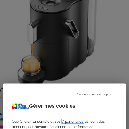
Cafetière à capsules zéro déchet CoffeeB (vidéo)
Continuer sans accepter
- Premières impressions
Gérer mes cookies
CONSEILS
Que Choisir Ensemble et ses
7 partenaires
utilisent des
traceurs pour mesurer l’audience, la performance,