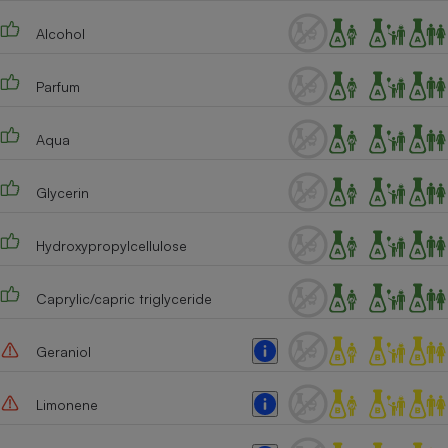
Téléphone mobile -
Smartphone
Alcohol
Plaque de cuisson à
induction
Parfum
Aqua
Climatiseur -
Ventilateur
Glycerin
Antivirus
Hydroxypropylcellulose
Climatiseur -
Ventilateur
Caprylic/capric triglyceride
Geraniol
Limonene