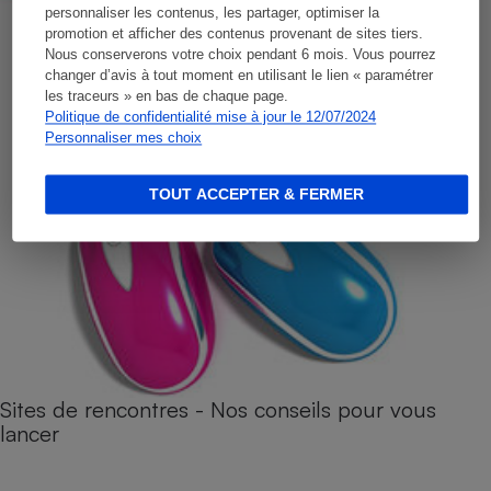
personnaliser les contenus, les partager, optimiser la
promotion et afficher des contenus provenant de sites tiers.
Nous conserverons votre choix pendant 6 mois. Vous pourrez
changer d’avis à tout moment en utilisant le lien « paramétrer
les traceurs » en bas de chaque page.
Politique de confidentialité mise à jour le 12/07/2024
Personnaliser mes choix
TOUT ACCEPTER & FERMER
Sites de rencontres - Nos conseils pour vous
lancer