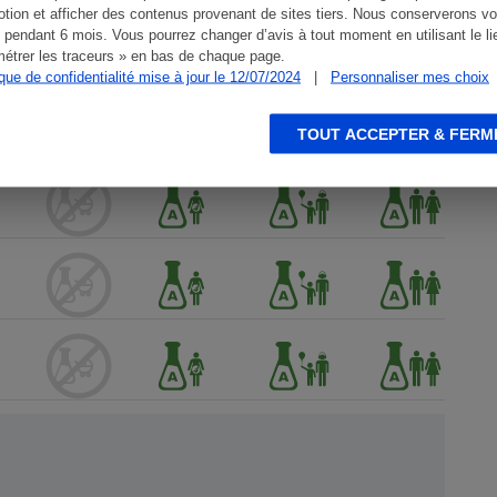
tion et afficher des contenus provenant de sites tiers. Nous conserverons vo
 pendant 6 mois. Vous pourrez changer d’avis à tout moment en utilisant le li
étrer les traceurs » en bas de chaque page.
ique de confidentialité mise à jour le 12/07/2024
|
Personnaliser mes choix
TOUT ACCEPTER & FERM