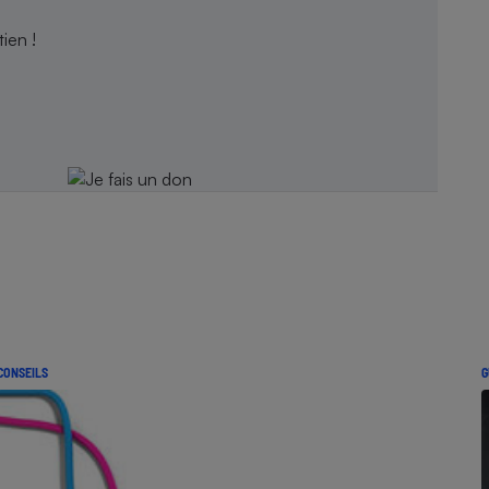
ien !
CONSEILS
G