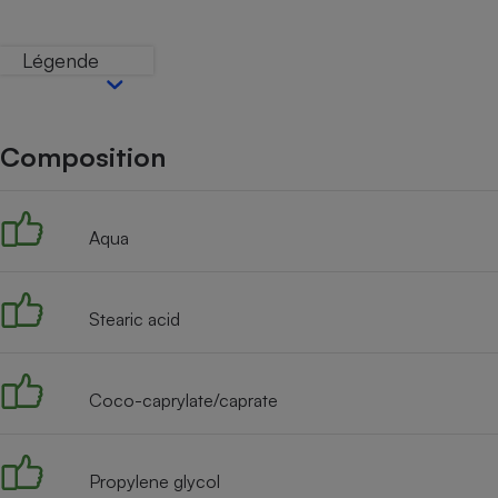
Internet
Légende
Gros électroménager
Téléphonie
Petit électroménager 
Complément
alimentaire
Composition
Mutuelle
Assurance emprunteu
Aqua
Matelas
Champa
boutei
Stearic acid
Banque 
Téléviseur
Antimoustique
Lave-linge
Coco-caprylate/caprate
Propylene glycol