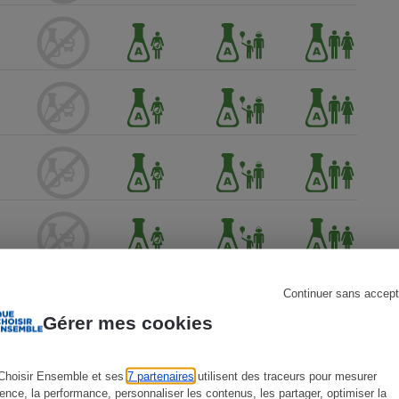
s
Réfrigérateur
Continuer sans accept
Gérer mes cookies
Choisir Ensemble et ses
7 partenaires
utilisent des traceurs pour mesurer
ience, la performance, personnaliser les contenus, les partager, optimiser la