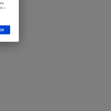
tre
en «
ER