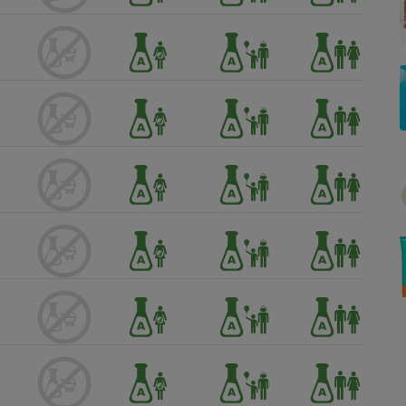
Électricité - Gaz
Appareil photo
numérique
Four encastrable
Lessive
Aspirateur