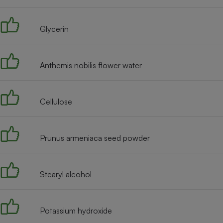
Radiateur électrique
Glycerin
Téléphone mobile -
Smartphone
Plaque de cuisson à
induction
Anthemis nobilis flower water
Cellulose
Climatiseur -
Ventilateur
Prunus armeniaca seed powder
Antivirus
Climatiseur -
Ventilateur
Stearyl alcohol
Potassium hydroxide