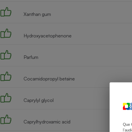
Xanthan gum
Cafetière à expresso
Hydroxyacetophenone
Parfum
Cocamidopropyl betaine
Robot ménager
Caprylyl glycol
Caprylhydroxamic acid
Que 
l’aud