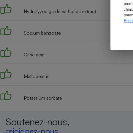
promo
choix
Hydrolyzed gardenia florida extract
param
Polit
Sodium benzoate
Citric acid
Maltodextrin
Potassium sorbate
Soutenez-nous,
rejoignez-nous,