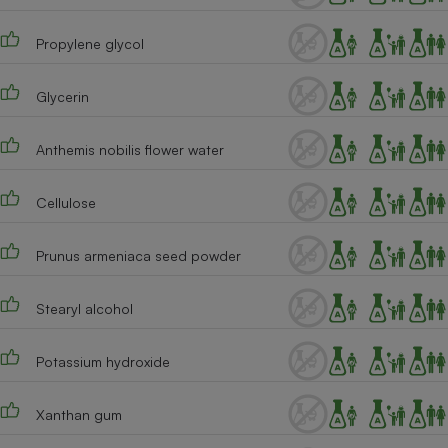
Téléphone mobile -
Smartphone
Plaque de cuisson à
Propylene glycol
induction
Glycerin
Climatiseur -
Anthemis nobilis flower water
Ventilateur
Cellulose
Antivirus
Prunus armeniaca seed powder
Climatiseur -
Ventilateur
Stearyl alcohol
Potassium hydroxide
Xanthan gum