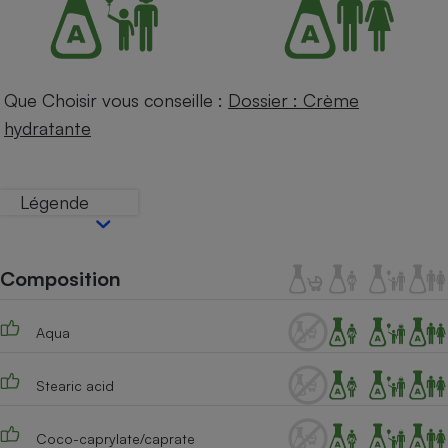
Petit électroménager - U
Complément
alimentaire
Mutuelle
Assurance emprunteur
Que Choisir vous conseille :
Dossier : Crème
hydratante
Matelas
Champagne
Légende
bouteille
Banque en 
Téléviseur
Composition
Antimoustique
Lave-linge
Aqua
Stearic acid
Radiateur électrique
Coco-caprylate/caprate