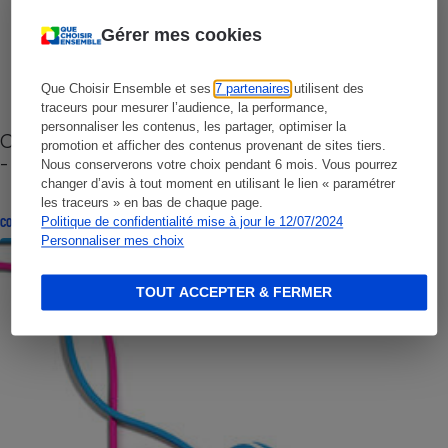
Gérer mes cookies
Que Choisir Ensemble et ses
7 partenaires
utilisent des
traceurs pour mesurer l’audience, la performance,
personnaliser les contenus, les partager, optimiser la
Cafetière à capsules zéro déchet CoffeeB (vidéo)
promotion et afficher des contenus provenant de sites tiers.
- Premières impressions
Nous conserverons votre choix pendant 6 mois. Vous pourrez
changer d’avis à tout moment en utilisant le lien « paramétrer
les traceurs » en bas de chaque page.
Politique de confidentialité mise à jour le 12/07/2024
CONSEILS
Personnaliser mes choix
TOUT ACCEPTER & FERMER