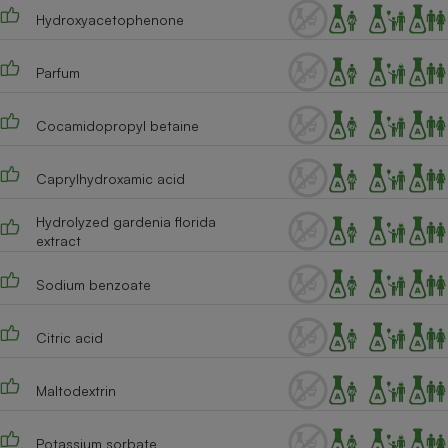
Hydroxyacetophenone
Cafetière à expressos
Parfum
Cocamidopropyl betaine
Caprylhydroxamic acid
Hydrolyzed gardenia florida
Robot ménager
extract
Sodium benzoate
Citric acid
Maltodextrin
Potassium sorbate