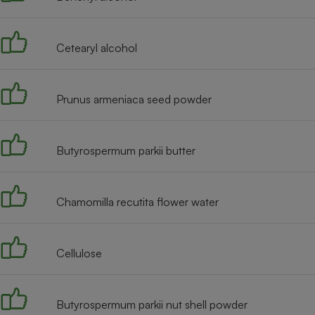
Radiateur électrique
Cetearyl alcohol
Téléphone mobile -
Smartphone
Plaque de cuisson à
induction
Prunus armeniaca seed powder
Climatiseur -
Butyrospermum parkii butter
Ventilateur
Chamomilla recutita flower water
Antivirus
Climatiseur -
Ventilateur
Cellulose
Butyrospermum parkii nut shell powder