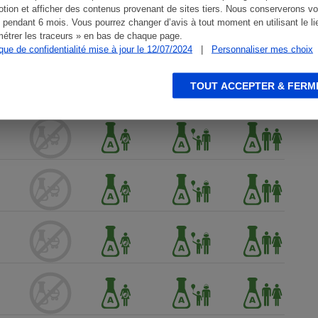
tion et afficher des contenus provenant de sites tiers. Nous conserverons vo
 pendant 6 mois. Vous pourrez changer d’avis à tout moment en utilisant le li
étrer les traceurs » en bas de chaque page.
ique de confidentialité mise à jour le 12/07/2024
|
Personnaliser mes choix
TOUT ACCEPTER & FERM