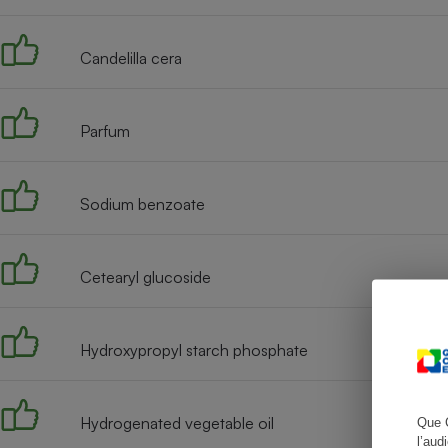
Candelilla cera
Cafetière à expresso
Parfum
Sodium benzoate
Cetearyl glucoside
Robot ménager
Hydroxypropyl starch phosphate
Hydrogenated vegetable oil
Que 
l’aud