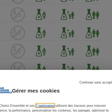
s
Réfrigérateur
Continuer sans accept
Gérer mes cookies
Choisir Ensemble et ses
7 partenaires
utilisent des traceurs pour mesurer
ience, la performance, personnaliser les contenus, les partager, optimiser la