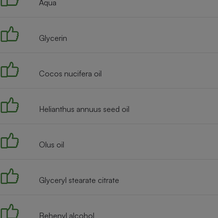
Aqua
Internet
Gros électroménager
Téléphonie
Glycerin
Petit électroménager 
Complément
alimentaire
Mutuelle
Cocos nucifera oil
Assurance emprunteu
Helianthus annuus seed oil
Matelas
Champa
boutei
Banque 
Olus oil
Téléviseur
Antimoustique
Lave-linge
Glyceryl stearate citrate
Behenyl alcohol