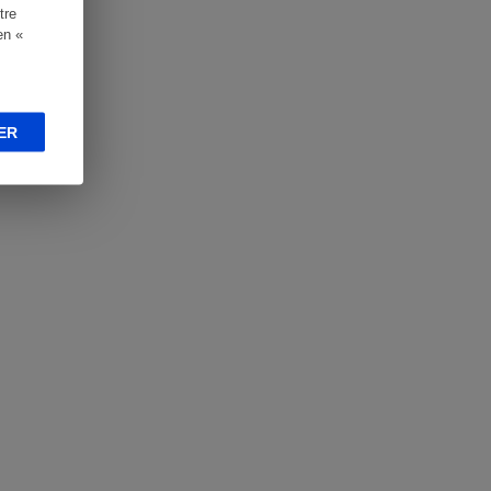
tre
en «
ER