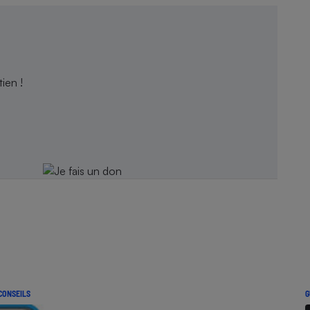
ien !
CONSEILS
G