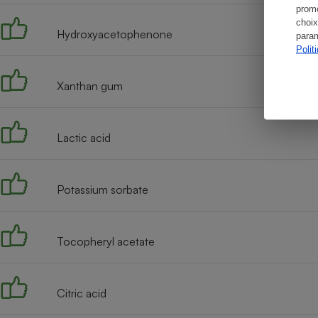
promo
choix
Hydroxyacetophenone
param
Polit
Xanthan gum
Lactic acid
Potassium sorbate
Tocopheryl acetate
Citric acid