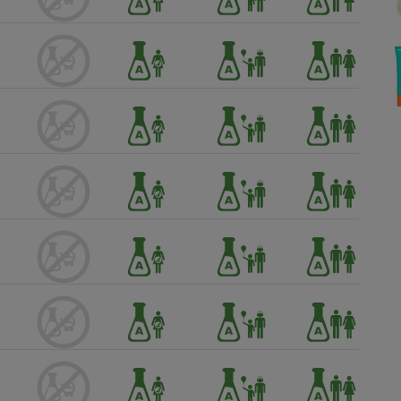
Électricité - Gaz
Appareil photo
numérique
Four encastrable
Lessive
Aspirateur