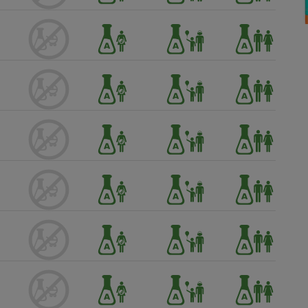
Électricité - Gaz
Appareil photo
numérique
Four encastrable
Lessive
Aspirateur