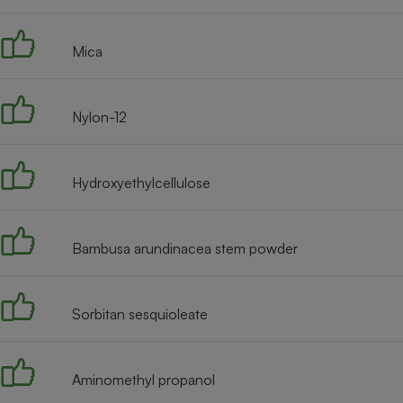
Radiateur électrique
Mica
Téléphone mobile -
Smartphone
Plaque de cuisson à
induction
Nylon-12
Hydroxyethylcellulose
Climatiseur -
Ventilateur
Bambusa arundinacea stem powder
Antivirus
Climatiseur -
Ventilateur
Sorbitan sesquioleate
Aminomethyl propanol