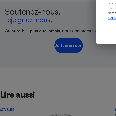
promo
choix
Soutenez-nous,
param
rejoignez-nous,
Polit
Aujourd'hui, plus que jamais
, nous comptons sur votre sout
Je fais un don
Lire aussi
ACTUALITÉ