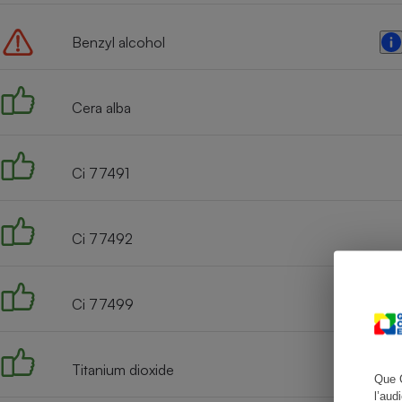
Benzyl alcohol
Cafetière à expresso
Cera alba
Ci 77491
Ci 77492
Robot ménager
Ci 77499
Titanium dioxide
Que 
l’aud