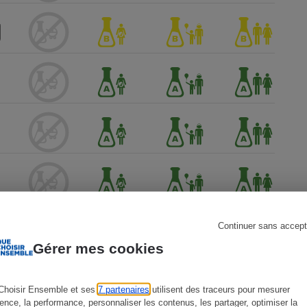
s
Réfrigérateur
Continuer sans accept
Gérer mes cookies
Choisir Ensemble et ses
7 partenaires
utilisent des traceurs pour mesurer
ience, la performance, personnaliser les contenus, les partager, optimiser la