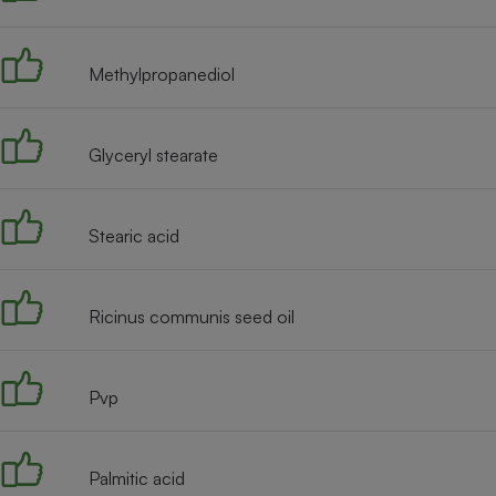
Internet
Gros électroménager
Téléphonie
Methylpropanediol
Petit électroménager 
Complément
alimentaire
Glyceryl stearate
Mutuelle
Assurance emprunteu
Stearic acid
Matelas
Champa
boutei
Ricinus communis seed oil
Banque 
Téléviseur
Antimoustique
Lave-linge
Pvp
Palmitic acid