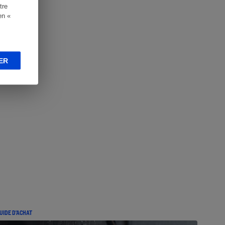
tre
en «
ER
UIDE D'ACHAT