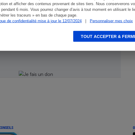
tion et afficher des contenus provenant de sites tiers. Nous conserverons vo
 pendant 6 mois. Vous pourrez changer d’avis à tout moment en utilisant le li
étrer les traceurs » en bas de chaque page.
ique de confidentialité mise à jour le 12/07/2024
|
Personnaliser mes choix
ien !
TOUT ACCEPTER & FERM
CONSEILS
G