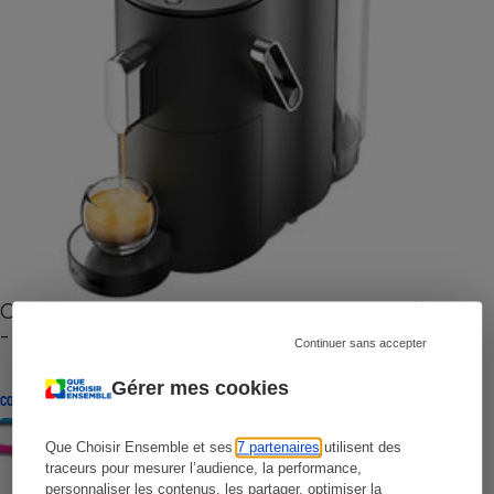
Cafetière à capsules zéro déchet CoffeeB (vidéo)
- Premières impressions
Continuer sans accepter
Gérer mes cookies
CONSEILS
Que Choisir Ensemble et ses
7 partenaires
utilisent des
traceurs pour mesurer l’audience, la performance,
personnaliser les contenus, les partager, optimiser la