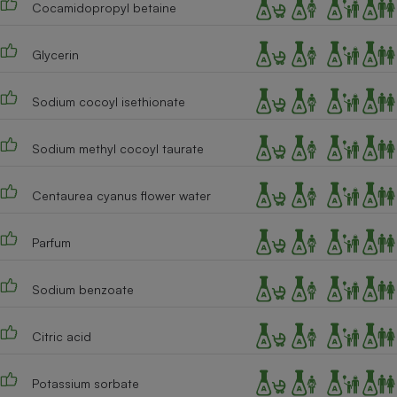
Cocamidopropyl betaine
Téléphone mobile -
Smartphone
Plaque de cuisson à
induction
Glycerin
Sodium cocoyl isethionate
Climatiseur -
Ventilateur
Sodium methyl cocoyl taurate
Centaurea cyanus flower water
Antivirus
Climatiseur -
Parfum
Ventilateur
Sodium benzoate
Citric acid
Potassium sorbate