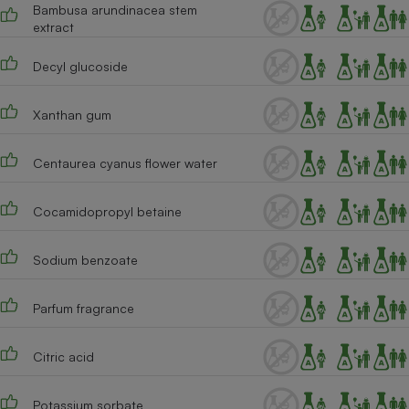
Bambusa arundinacea stem
extract
Cafetière à expressos
Decyl glucoside
Xanthan gum
Centaurea cyanus flower water
Cocamidopropyl betaine
Robot ménager
Sodium benzoate
Parfum fragrance
Citric acid
Potassium sorbate