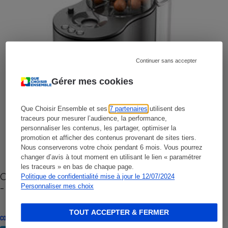
Continuer sans accepter
Gérer mes cookies
Que Choisir Ensemble et ses
7 partenaires
utilisent des
traceurs pour mesurer l’audience, la performance,
personnaliser les contenus, les partager, optimiser la
promotion et afficher des contenus provenant de sites tiers.
Nous conserverons votre choix pendant 6 mois. Vous pourrez
changer d’avis à tout moment en utilisant le lien « paramétrer
les traceurs » en bas de chaque page.
Cafetière à capsules zéro déchet CoffeeB (vidéo)
Politique de confidentialité mise à jour le 12/07/2024
- Premières impressions
Personnaliser mes choix
TOUT ACCEPTER & FERMER
CONSEILS