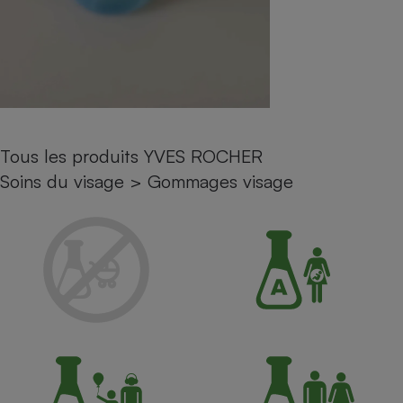
Petit électroménager - U
Complément
alimentaire
Mutuelle
Assurance emprunteur
Tous les produits YVES ROCHER
Matelas
Soins du visage
>
Gommages visage
Champagne
bouteille
Banque en 
Téléviseur
Antimoustique
Lave-linge
Radiateur électrique