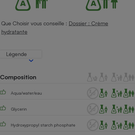
Téléphone mobile -
Smartphone
Plaque de cuisson à
induction
Que Choisir vous conseille :
Dossier : Crème
hydratante
Climatiseur -
Ventilateur
Légende
Antivirus
Composition
Climatiseur -
Ventilateur
Aqua/water/eau
Glycerin
Hydroxypropyl starch phosphate