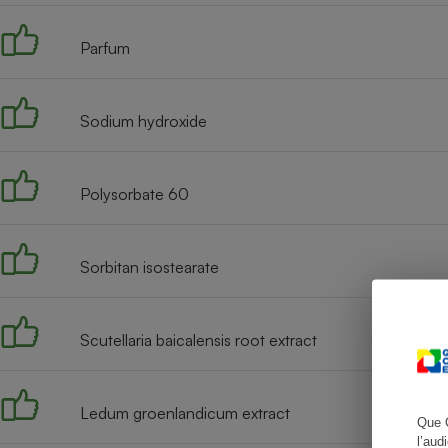
Parfum
Cafetière à expresso
Sodium hydroxide
Polysorbate 60
Sorbitan isostearate
Robot ménager
Scutellaria baicalensis root extract
Ledum groenlandicum extract
Que 
l’aud