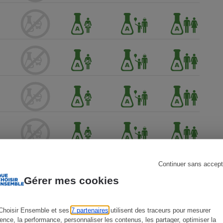
s
Réfrigérateur
Continuer sans accept
Gérer mes cookies
Choisir Ensemble et ses
7 partenaires
utilisent des traceurs pour mesurer
ience, la performance, personnaliser les contenus, les partager, optimiser la