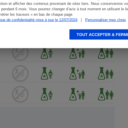
tion et afficher des contenus provenant de sites tiers. Nous conserverons vo
 pendant 6 mois. Vous pourrez changer d’avis à tout moment en utilisant le li
étrer les traceurs » en bas de chaque page.
ique de confidentialité mise à jour le 12/07/2024
|
Personnaliser mes choix
TOUT ACCEPTER & FERM