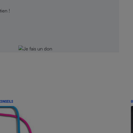
ien !
CONSEILS
G