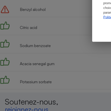
promo
choix
Benzyl alcohol
param
Polit
Citric acid
Sodium benzoate
Acacia senegal gum
Potassium sorbate
Soutenez-nous,
rejoignez-nous,