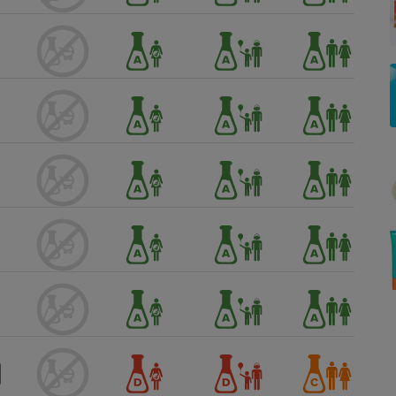
Électricité - Gaz
Appareil photo
numérique
Four encastrable
Lessive
Aspirateur