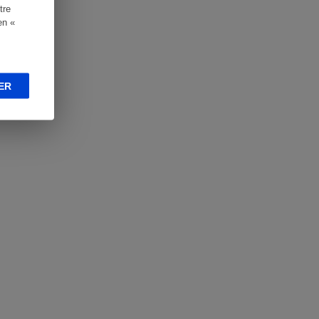
tre
en «
ER