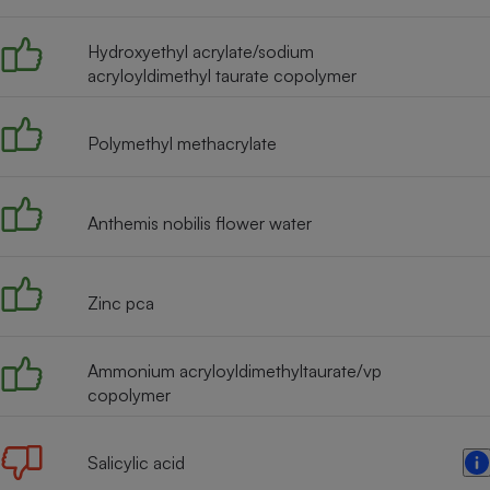
Radiateur électrique
Hydroxyethyl acrylate/sodium
acryloyldimethyl taurate copolymer
Téléphone mobile -
Smartphone
Plaque de cuisson à
induction
Polymethyl methacrylate
Anthemis nobilis flower water
Climatiseur -
Ventilateur
Zinc pca
Antivirus
Climatiseur -
Ammonium acryloyldimethyltaurate/vp
Ventilateur
copolymer
Salicylic acid