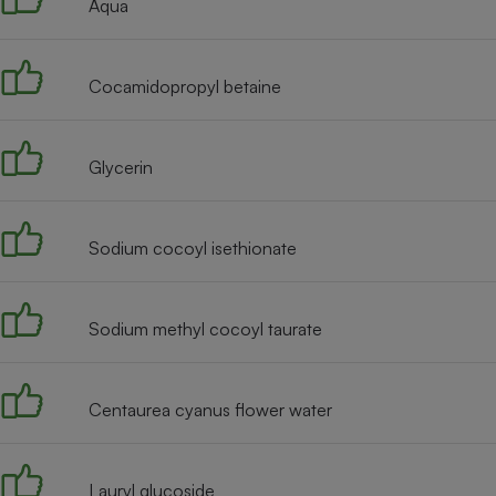
Aqua
Internet
Gros électroménager
Téléphonie
Cocamidopropyl betaine
Petit électroménager 
Complément
alimentaire
Mutuelle
Glycerin
Assurance emprunteu
Sodium cocoyl isethionate
Matelas
Champa
boutei
Banque 
Sodium methyl cocoyl taurate
Téléviseur
Antimoustique
Lave-linge
Centaurea cyanus flower water
Lauryl glucoside