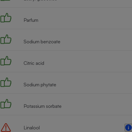
Radiateur électrique
Parfum
Téléphone mobile -
Smartphone
Plaque de cuisson à
induction
Sodium benzoate
Climatiseur -
Citric acid
Ventilateur
Sodium phytate
Antivirus
Climatiseur -
Ventilateur
Potassium sorbate
Linalool