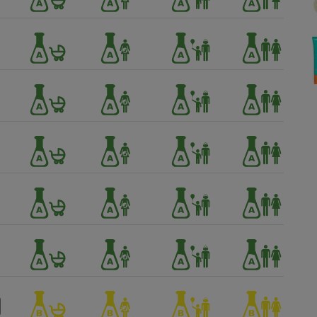
Électricité - Gaz
Appareil photo
numérique
Four encastrable
Lessive
Aspirateur