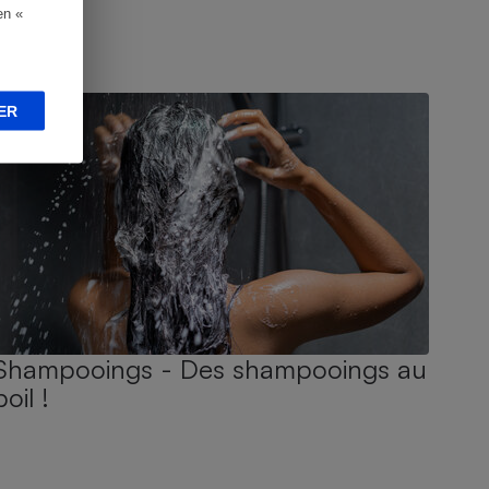
en «
UIDE D'ACHAT
ER
Shampooings - Des shampooings au
poil !