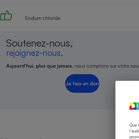
Sodium chloride
Cafetière à expresso
Soutenez-nous,
rejoignez-nous,
Aujourd'hui, plus que jamais
, nous comptons sur votre sout
Je fais un don
Robot ménager
Que 
l’aud
promo