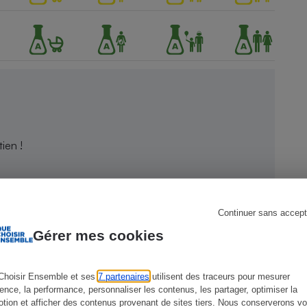
s
Réfrigérateur
ien !
Continuer sans accept
Gérer mes cookies
Choisir Ensemble et ses
7 partenaires
utilisent des traceurs pour mesurer
ience, la performance, personnaliser les contenus, les partager, optimiser la
tion et afficher des contenus provenant de sites tiers. Nous conserverons vo