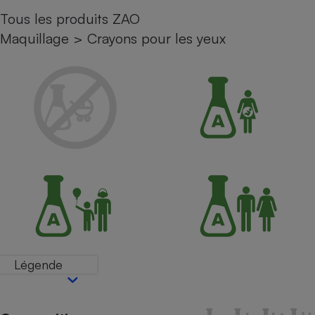
Tous les produits ZAO
Petit électroménager - U
Complément
Maquillage
>
Crayons pour les yeux
alimentaire
Mutuelle
Assurance emprunteur
Matelas
Champagne
bouteille
Banque en 
Téléviseur
Antimoustique
Lave-linge
Légende
Radiateur électrique