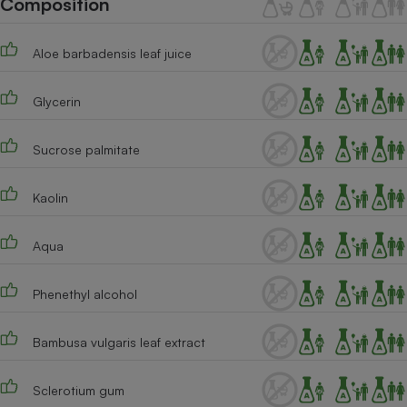
Composition
Téléphone mobile -
Smartphone
Plaque de cuisson à
Aloe barbadensis leaf juice
induction
Glycerin
Climatiseur -
Ventilateur
Sucrose palmitate
Kaolin
Antivirus
Climatiseur -
Aqua
Ventilateur
Phenethyl alcohol
Bambusa vulgaris leaf extract
Sclerotium gum