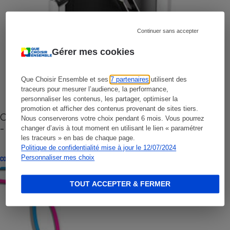
Continuer sans accepter
Gérer mes cookies
Que Choisir Ensemble et ses
7 partenaires
utilisent des
traceurs pour mesurer l’audience, la performance,
personnaliser les contenus, les partager, optimiser la
promotion et afficher des contenus provenant de sites tiers.
Cafetière à capsules zéro déchet CoffeeB (vidéo)
Nous conserverons votre choix pendant 6 mois. Vous pourrez
- Premières impressions
changer d’avis à tout moment en utilisant le lien « paramétrer
les traceurs » en bas de chaque page.
Politique de confidentialité mise à jour le 12/07/2024
Personnaliser mes choix
CONSEILS
TOUT ACCEPTER & FERMER