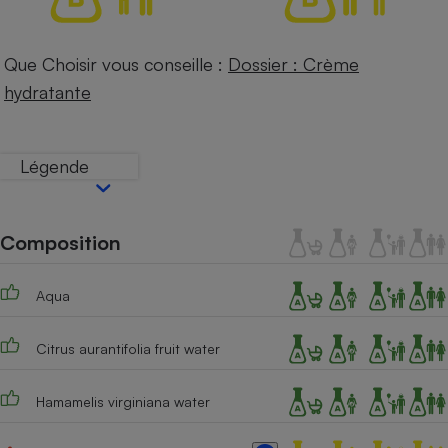
Téléphone mobile -
Smartphone
Plaque de cuisson à
induction
Que Choisir vous conseille :
Dossier : Crème
hydratante
Climatiseur -
Ventilateur
Légende
Antivirus
Composition
Climatiseur -
Ventilateur
Aqua
Citrus aurantifolia fruit water
Hamamelis virginiana water