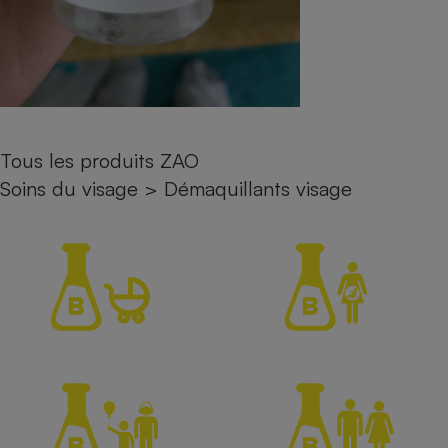
Petit électroménager - U
Complément
alimentaire
Mutuelle
Assurance emprunteur
Tous les produits ZAO
Soins du visage
>
Démaquillants visage
Matelas
Champagne
bouteille
Banque en 
Téléviseur
Antimoustique
Lave-linge
Radiateur électrique