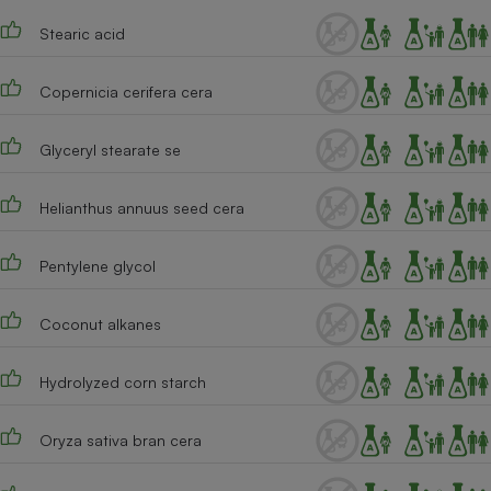
Téléphone mobile -
Smartphone
Stearic acid
Plaque de cuisson à
induction
Copernicia cerifera cera
Glyceryl stearate se
Climatiseur -
Ventilateur
Helianthus annuus seed cera
Antivirus
Pentylene glycol
Climatiseur -
Ventilateur
Coconut alkanes
Hydrolyzed corn starch
Oryza sativa bran cera