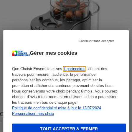
Continuer sans accepter
Gérer mes cookies
Que Choisir Ensemble et ses
7 partenaires
utilisent des
traceurs pour mesurer l’audience, la performance,
personnaliser les contenus, les partager, optimiser la
promotion et afficher des contenus provenant de sites tiers.
Nous conserverons votre choix pendant 6 mois. Vous pourrez
changer d’avis à tout moment en utilisant le lien « paramétrer
les traceurs » en bas de chaque page.
Politique de confidentialité mise à jour le 12/07/2024
Cafetière à capsules zéro déchet CoffeeB (vidéo)
Personnaliser mes choix
- Premières impressions
TOUT ACCEPTER & FERMER