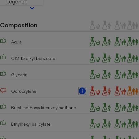
Légende
Téléphone mobile -
Smartphone
Plaque de cuisson à
induction
Composition
Aqua
Climatiseur -
Ventilateur
C12-15 alkyl benzoate
Antivirus
Glycerin
Climatiseur -
Ventilateur
Octocrylene
Butyl methoxydibenzoylmethane
Ethylhexyl salicylate