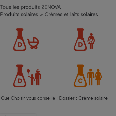
Tous les produits ZENOVA
Petit électroménager - U
Complément
Produits solaires
>
Crèmes et laits solaires
alimentaire
Mutuelle
Assurance emprunteur
Matelas
Champagne
bouteille
Banque en 
Téléviseur
Antimoustique
Lave-linge
Que Choisir vous conseille :
Dossier : Crème solaire
Radiateur électrique