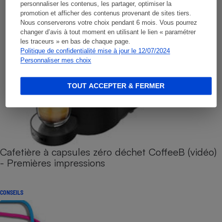
personnaliser les contenus, les partager, optimiser la
promotion et afficher des contenus provenant de sites tiers.
Nous conserverons votre choix pendant 6 mois. Vous pourrez
changer d’avis à tout moment en utilisant le lien « paramétrer
les traceurs » en bas de chaque page.
Politique de confidentialité mise à jour le 12/07/2024
Personnaliser mes choix
TOUT ACCEPTER & FERMER
Cafetière à capsules zéro déchet CoffeeB (vidéo)
- Premières impressions
CONSEILS