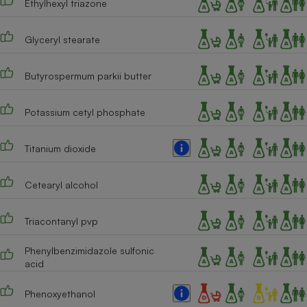
Ethylhexyl triazone
Cafetière à expressos
Glyceryl stearate
Butyrospermum parkii butter
Potassium cetyl phosphate
Titanium dioxide
Robot ménager
Cetearyl alcohol
Triacontanyl pvp
Phenylbenzimidazole sulfonic
acid
Phenoxyethanol