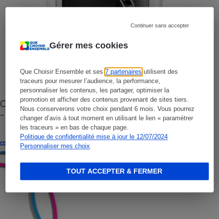
Continuer sans accepter
Gérer mes cookies
Que Choisir Ensemble et ses
7 partenaires
utilisent des
traceurs pour mesurer l’audience, la performance,
personnaliser les contenus, les partager, optimiser la
promotion et afficher des contenus provenant de sites tiers.
Cafetière à capsules zéro déchet CoffeeB (vidéo)
Nous conserverons votre choix pendant 6 mois. Vous pourrez
- Premières impressions
changer d’avis à tout moment en utilisant le lien « paramétrer
les traceurs » en bas de chaque page.
Politique de confidentialité mise à jour le 12/07/2024
CONSEILS
Personnaliser mes choix
TOUT ACCEPTER & FERMER