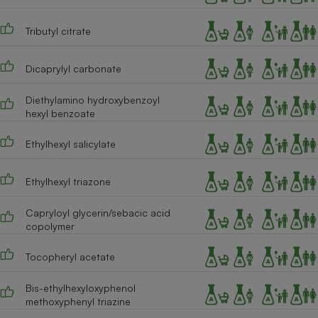
Cafetière à expressos
Tributyl citrate
Dicaprylyl carbonate
Diethylamino hydroxybenzoyl
hexyl benzoate
Ethylhexyl salicylate
Robot ménager
Ethylhexyl triazone
Capryloyl glycerin/sebacic acid
copolymer
Tocopheryl acetate
Bis-ethylhexyloxyphenol
methoxyphenyl triazine