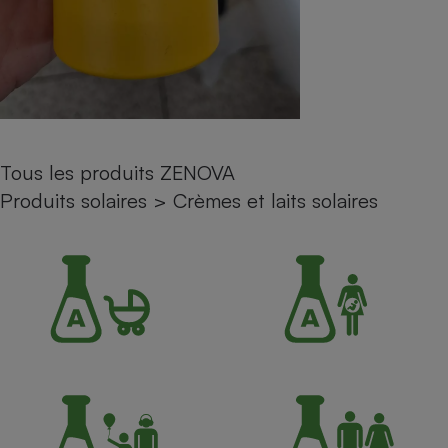
Petit électroménager - U
Complément
alimentaire
Mutuelle
Assurance emprunteur
Tous les produits ZENOVA
Matelas
Produits solaires
>
Crèmes et laits solaires
Champagne
bouteille
Banque en 
Téléviseur
Antimoustique
Lave-linge
Radiateur électrique