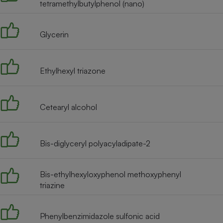
Radiateur électrique
tetramethylbutylphenol (nano)
Glycerin
Téléphone mobile -
Smartphone
Plaque de cuisson à
induction
Ethylhexyl triazone
Climatiseur -
Cetearyl alcohol
Ventilateur
Bis-diglyceryl polyacyladipate-2
Antivirus
Climatiseur -
Ventilateur
Bis-ethylhexyloxyphenol methoxyphenyl
triazine
Phenylbenzimidazole sulfonic acid