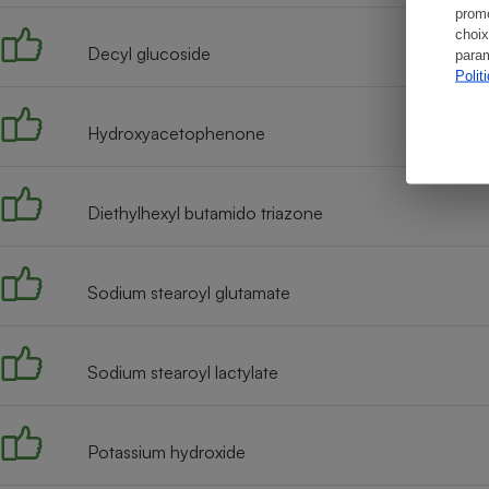
promo
choix
Decyl glucoside
param
Polit
Hydroxyacetophenone
Diethylhexyl butamido triazone
Sodium stearoyl glutamate
Sodium stearoyl lactylate
Potassium hydroxide