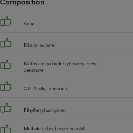
Composition
Internet
Gros électroménager
Téléphonie
Aqua
Petit électroménager 
Complément
alimentaire
Mutuelle
Assurance emprunteu
Dibutyl adipate
Diethylamino hydroxybenzoyl hexyl
benzoate
Matelas
Champa
boutei
Banque 
C12-15 alkyl benzoate
Téléviseur
Antimoustique
Lave-linge
Ethylhexyl salicylate
Methylene bis-benzotriazolyl