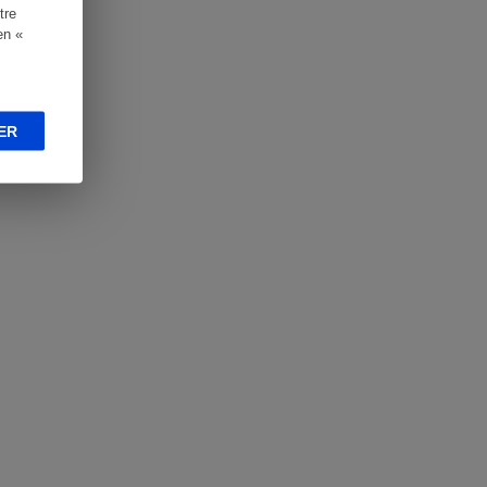
tre
en «
ER