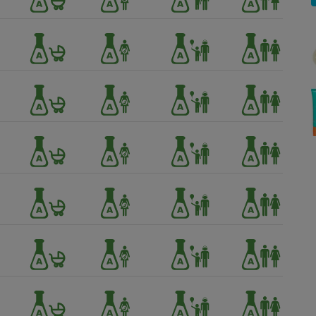
Électricité - Gaz
Appareil photo
numérique
Four encastrable
Lessive
Aspirateur