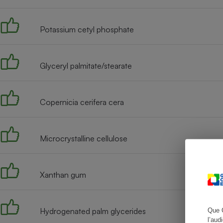
Potassium cetyl phosphate
Cafetière à expresso
Glyceryl palmitate/stearate
Copernicia cerifera cera
Microcrystalline cellulose
Robot ménager
Xanthan gum
Hydrogenated palm glycerides
Que 
l’aud