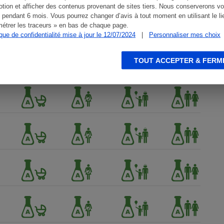
tion et afficher des contenus provenant de sites tiers. Nous conserverons vo
 pendant 6 mois. Vous pourrez changer d’avis à tout moment en utilisant le li
étrer les traceurs » en bas de chaque page.
ique de confidentialité mise à jour le 12/07/2024
|
Personnaliser mes choix
TOUT ACCEPTER & FERM