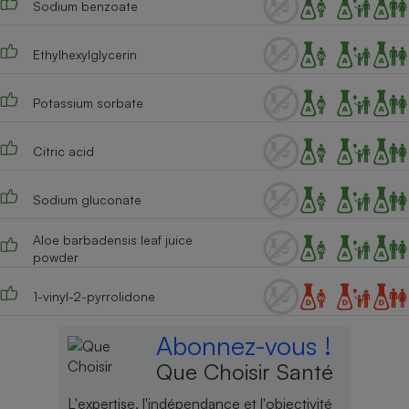
Sodium benzoate
Cafetière à expressos
Ethylhexylglycerin
Potassium sorbate
Citric acid
Sodium gluconate
Robot ménager
Aloe barbadensis leaf juice
powder
1-vinyl-2-pyrrolidone
Abonnez-vous !
Que Choisir Santé
L'expertise, l'indépendance et l'objectivité