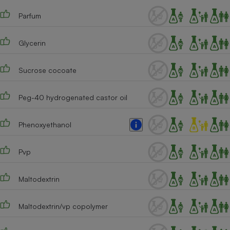
Téléphone mobile -
Smartphone
Parfum
Plaque de cuisson à
induction
Glycerin
Sucrose cocoate
Climatiseur -
Ventilateur
Peg-40 hydrogenated castor oil
Antivirus
Phenoxyethanol
Climatiseur -
Ventilateur
Pvp
Maltodextrin
Maltodextrin/vp copolymer