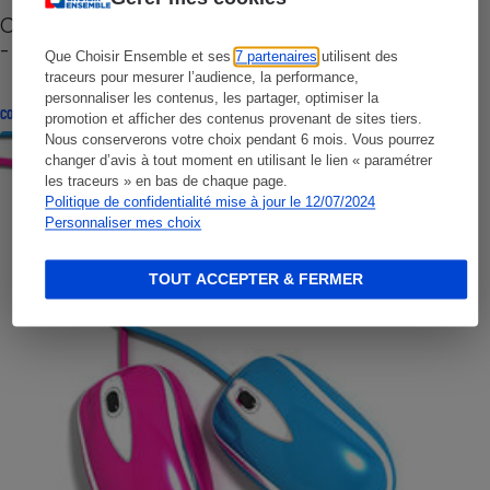
Cafetière à capsules zéro déchet CoffeeB (vidéo)
- Premières impressions
Que Choisir Ensemble et ses
7 partenaires
utilisent des
traceurs pour mesurer l’audience, la performance,
personnaliser les contenus, les partager, optimiser la
CONSEILS
promotion et afficher des contenus provenant de sites tiers.
Nous conserverons votre choix pendant 6 mois. Vous pourrez
changer d’avis à tout moment en utilisant le lien « paramétrer
les traceurs » en bas de chaque page.
Politique de confidentialité mise à jour le 12/07/2024
Personnaliser mes choix
TOUT ACCEPTER & FERMER