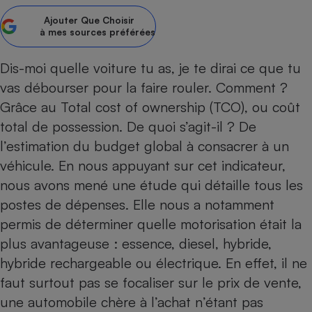
Ajouter
Que Choisir
Petit électroménager - U
Complément
à mes sources préférées
alimentaire
Mutuelle
Assurance emprunteur
Dis-moi quelle voiture tu as, je te dirai ce que tu
vas débourser pour la faire rouler. Comment ?
Grâce au Total cost of ownership (TCO), ou coût
total de possession. De quoi s’agit-il ? De
Matelas
Champagne
l’estimation du budget global à consacrer à un
bouteille
Banque en 
véhicule. En nous appuyant sur cet indicateur,
Téléviseur
nous avons mené une étude qui détaille tous les
Antimoustique
postes de dépenses. Elle nous a notamment
Lave-linge
permis de déterminer quelle motorisation était la
plus avantageuse : essence, diesel, hybride,
hybride rechargeable ou électrique. En effet, il ne
Radiateur électrique
faut surtout pas se focaliser sur le prix de vente,
une automobile chère à l’achat n’étant pas