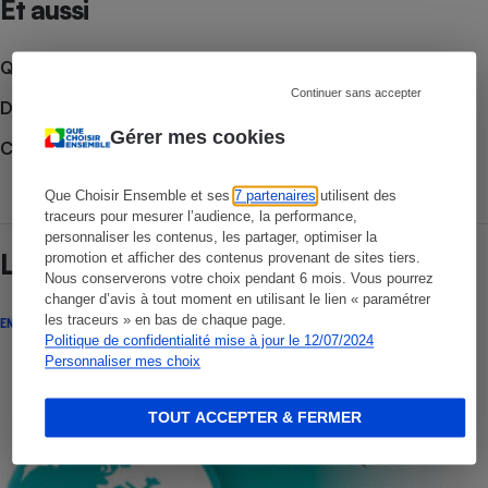
Et aussi
Que faire en cas de litige ?
Continuer sans accepter
Découvrir le forum
Gérer mes cookies
Consulter nos Enquêtes
Que Choisir Ensemble et ses
7 partenaires
utilisent des
traceurs pour mesurer l’audience, la performance,
personnaliser les contenus, les partager, optimiser la
Lire aussi
promotion et afficher des contenus provenant de sites tiers.
Nous conserverons votre choix pendant 6 mois. Vous pourrez
changer d’avis à tout moment en utilisant le lien « paramétrer
les traceurs » en bas de chaque page.
ENQUÊTE
Politique de confidentialité mise à jour le 12/07/2024
Personnaliser mes choix
TOUT ACCEPTER & FERMER