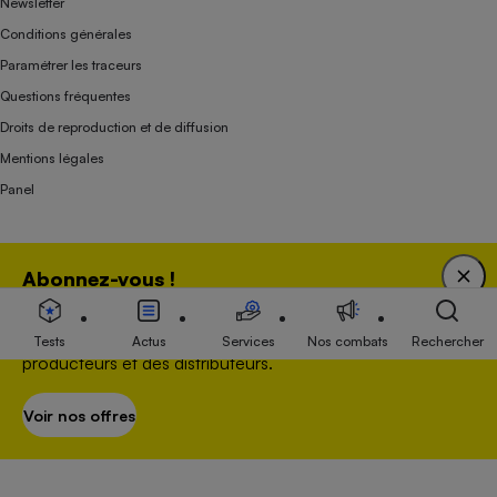
Newsletter
Conditions générales
Paramétrer les traceurs
Questions fréquentes
Droits de reproduction et de diffusion
Mentions légales
Panel
Association indépendante de l’État, des syndicats, des producteurs et des
Abonnez-vous !
distributeurs depuis 1951.
Bénéficiez d'une expertise unique tout en soutenant
une association 100 % indépendante de l'Etat, des
Tests
Actus
Services
Nos combats
Rechercher
producteurs et des distributeurs.
Voir nos offres
S’abonner