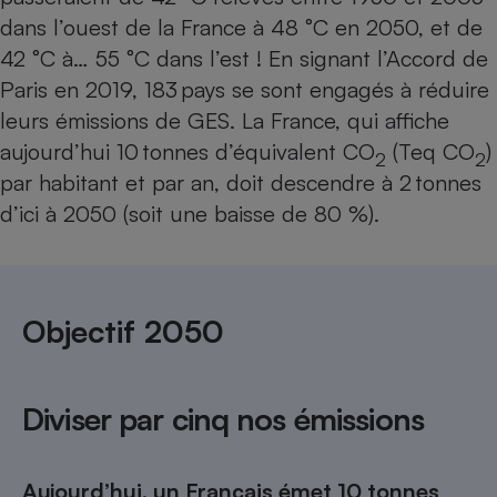
Téléphone mobile -
dans l’ouest de la France à 48 °C en 2050, et de
Smartphone
Plaque de cuisson à
42 °C à… 55 °C dans l’est ! En signant l’Accord de
induction
Paris en 2019, 183 pays se sont engagés à réduire
leurs émissions de GES. La France, qui affiche
aujour­d’hui 10 tonnes d’équivalent CO
(Teq CO
)
2
2
Climatiseur -
par habitant et par an, doit descendre à 2 tonnes
Ventilateur
d’ici à 2050 (soit une baisse de 80 %).
Antivirus
Climatiseur -
Ventilateur
Objectif 2050
Diviser par cinq nos émissions
Aujourd’hui, un Français émet 10 tonnes