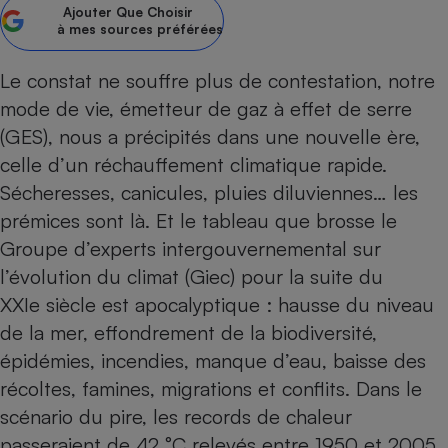
Ajouter
Que Choisir
à mes sources préférées
Petit électroménager - U
Complément
alimentaire
Le constat ne souffre plus de contestation, notre
Mutuelle
Assurance emprunteur
mode de vie, émetteur de gaz à effet de serre
(GES), nous a précipités dans une nouvelle ère,
celle d’un réchauffement climatique rapide.
Sécheresses, ­canicules, pluies diluviennes… les
Matelas
Champagne
bouteille
prémices sont là. Et le ­tableau que brosse le
Banque en 
Groupe d’experts intergouvernemental sur
Téléviseur
l’évolution du climat (Giec) pour la suite du
Antimoustique
Lave-linge
XXIe siècle est apocalyptique : hausse du niveau
de la mer, effondrement de la biodiversité,
épidémies, incendies, manque d’eau, baisse des
récoltes, famines, migrations et conflits. Dans le
Radiateur électrique
scénario du pire, les records de chaleur
passeraient de 42 °C relevés entre 1950 et 2005