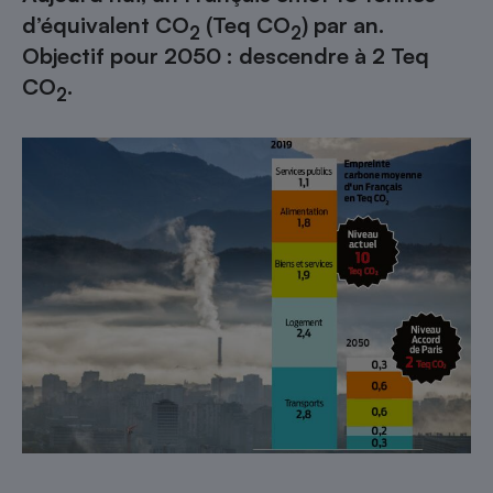
d’équivalent CO
(Teq CO
) par an.
2
2
Cafetière à expressos
Objectif pour 2050 : descendre à 2 Teq
CO
.
2
Robot ménager