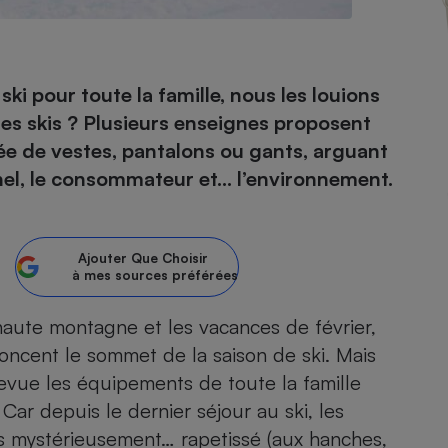
- Ustensile
ki pour toute la famille, nous les louions
Foie gras
es skis ? Plusieurs enseignes proposent
Aide auditive
ée de vestes, pantalons ou gants, arguant
r
Assurance vie
nel, le consommateur et… l’environnement.
Poêle à granulés
Ajouter
Que Choisir
gne - Comment choisir une
à mes sources préférées
lle de champagne
en ligne
Ordinateur portable
haute montagne et les vacances de février,
Crème solaire
Lave-vaisselle
oncent le sommet de la saison de ski. Mais
 revue les équipements de toute la famille
Car depuis le dernier séjour au ski, les
ts mystérieusement… rapetissé (aux hanches,