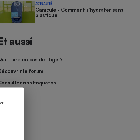
ACTUALITÉ
Canicule - Comment s’hydrater sans
plastique
Et aussi
Que faire en cas de litige ?
Découvrir le forum
Consulter nos Enquêtes
er