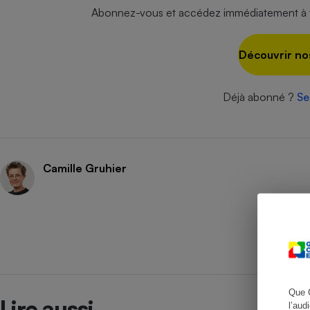
Abonnez-vous et accédez immédiatement à to
Découvrir no
Cafetière à expresso
Déjà abonné ?
Se
Camille Gruhier
Robot ménager
Que 
Lire aussi
l’aud