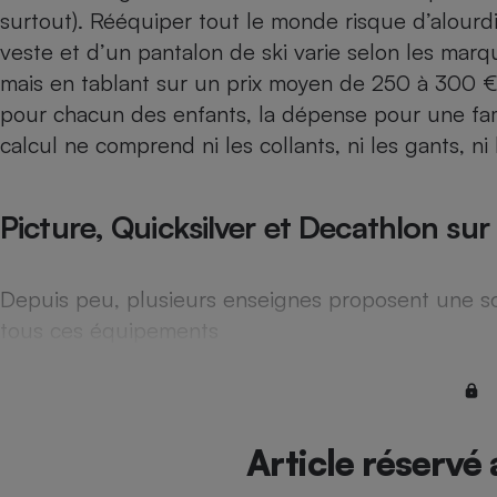
Radiateur électrique
surtout). Rééquiper tout le monde risque d’alourd
veste et d’un pantalon de ski varie selon les marq
mais en tablant sur un prix moyen de 250 à 300 
Téléphone mobile -
Smartphone
pour chacun des enfants, la dépense pour une fam
Plaque de cuisson à
induction
calcul ne comprend ni les collants, ni les gants, n
Picture, Quicksilver et Decathlon sur
Climatiseur -
Ventilateur
Depuis peu, plusieurs enseignes proposent une so
Antivirus
tous ces équipements
Climatiseur -
Ventilateur
Article réservé