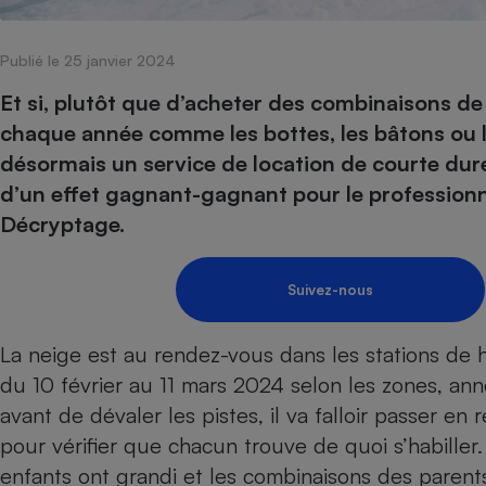
Internet
Publié le 25 janvier 2024
Gros électroménager
Téléphonie
Petit électroménager 
Et si, plutôt que d’acheter des combinaisons de s
Complément
chaque année comme les bottes, les bâtons ou l
alimentaire
Mutuelle
désormais un service de location de courte dur
Assurance emprunteu
d’un effet gagnant-gagnant pour le profession
Décryptage.​​
Matelas
Champa
Suivez-nous
boutei
Banque 
Téléviseur
La neige est au rendez-vous dans les stations de 
Antimoustique
Lave-linge
du 10 février au 11 mars 2024 selon les zones, ann
avant de dévaler les pistes, il va falloir passer en
pour vérifier que chacun trouve de quoi s’habiller. 
enfants ont grandi et les combinaisons des paren