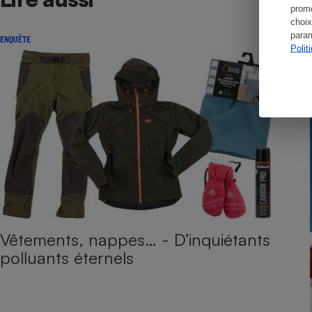
promo
choix
param
ENQUÊTE
Polit
Vêtements, nappes… - D’inquiétants
polluants éternels