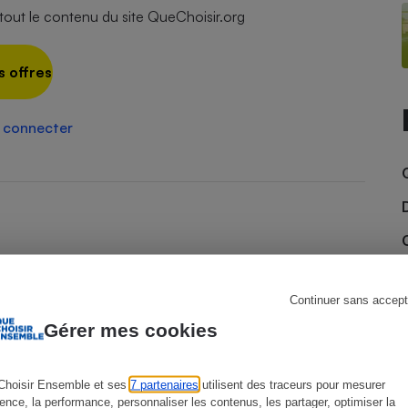
ut le contenu du site QueChoisir.org
s offres
s
Réfrigérateur
 connecter
Continuer sans accept
Gérer mes cookies
Choisir Ensemble et ses
7 partenaires
utilisent des traceurs pour mesurer
ience, la performance, personnaliser les contenus, les partager, optimiser la