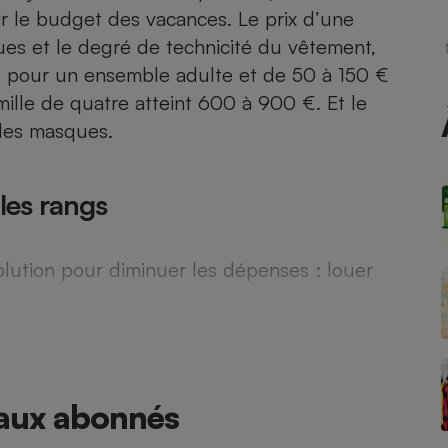
Électricité - Gaz
ir le budget des vacances. Le prix d’une
ues et le degré de technicité du vêtement,
€ pour un ensemble adulte et de 50 à 150 €
Appareil photo
numérique
ille de quatre atteint 600 à 900 €. Et le
Four encastrable
i les masques.
 les rangs
Lessive
lution pour diminuer les dépenses : louer
Aspirateur
 aux abonnés