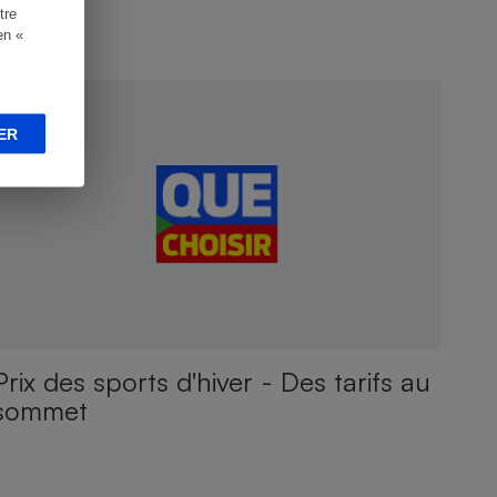
tre
en «
NQUÊTE
ER
Prix des sports d'hiver - Des tarifs au
sommet