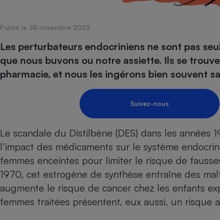
Internet
Publié le 28 novembre 2023
Gros électroménager
Téléphonie
Petit électroménager 
Les perturbateurs endocriniens ne sont pas seul
Complément
que nous buvons ou notre assiette. Ils se trou
alimentaire
Mutuelle
pharmacie, et nous les ingérons bien souvent san
Assurance emprunteu
Suivez-nous
Matelas
Champa
Le scandale du Distilbène (DES) dans les années 
boutei
Banque 
l’impact des médicaments sur le système endocrin
Téléviseur
femmes enceintes pour limiter le risque de fausse
Antimoustique
Lave-linge
1970, cet estrogène de synthèse entraîne des malf
augmente le risque de cancer chez les enfants exp
femmes traitées présentent, eux aussi, un risque 