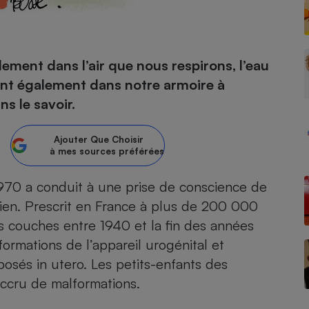
- Ustensile
ement dans l’air que nous respirons, l’eau
Foie gras
vent également dans notre armoire à
Aide auditive
s le savoir.
r
Assurance vie
Ajouter
Que Choisir
à mes sources préférées
Poêle à granulés
gne - Comment choisir une
1970 a conduit à une prise de conscience de
lle de champagne
en ligne
ien. Prescrit en France à plus de 200 000
Ordinateur portable
s couches entre 1940 et la fin des années
Crème solaire
Lave-vaisselle
ormations de l’appareil urogénital et
osés in utero. Les petits-enfants des
accru de malformations.