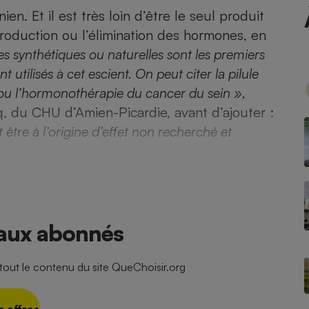
Électricité - Gaz
n. Et il est très loin d’être le seul produit
production ou l’élimination des hormones, en
Appareil photo
 synthétiques ou naturelles sont les premiers
numérique
utilisés à cet escient. On peut citer la pilule
Four encastrable
e ou l’hormonothérapie du cancer du sein »,
, du CHU d’Amien-Picardie, avant d’ajouter :
être à l’origine d’effet non recherché et
Lessive
Aspirateur
 aux abonnés
ut le contenu du site QueChoisir.org