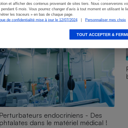
tion et afficher des contenus provenant de sites tiers. Nous conserverons vo
 pendant 6 mois. Vous pourrez changer d’avis à tout moment en utilisant le li
étrer les traceurs » en bas de chaque page.
ique de confidentialité mise à jour le 12/07/2024
|
Personnaliser mes choix
TOUT ACCEPTER & FERM
Perturbateurs endocriniens - Des
phtalates dans le matériel médical !