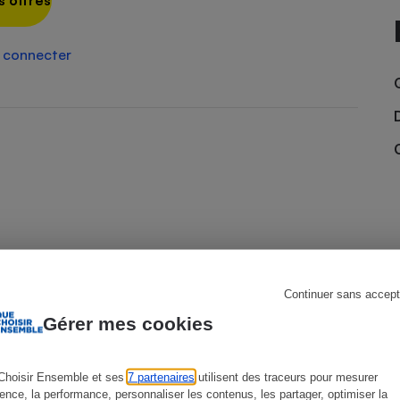
s offres
 connecter
s
Réfrigérateur
Continuer sans accept
Gérer mes cookies
ACTUALITÉ
E
Choisir Ensemble et ses
7 partenaires
utilisent des traceurs pour mesurer
ience, la performance, personnaliser les contenus, les partager, optimiser la