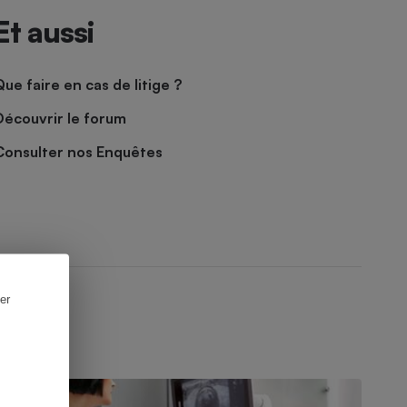
Et aussi
Que faire en cas de litige ?
Découvrir le forum
Consulter nos Enquêtes
er
NQUÊTE