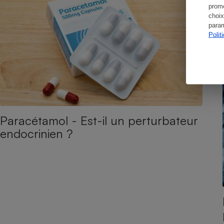
promo
choix
param
Polit
Paracétamol - Est-il un perturbateur
endocrinien ?