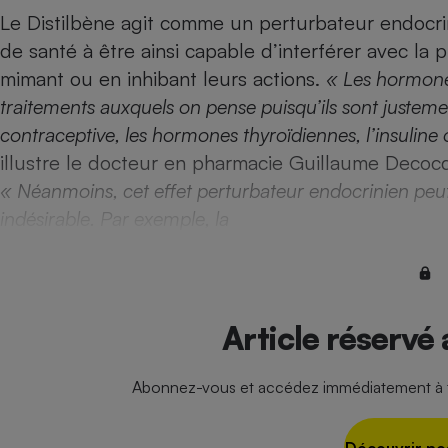
Radiateur électrique
Le Distilbène agit comme un perturbateur endocrinie
de santé à être ainsi capable d’interférer avec la 
Téléphone mobile -
mimant ou en inhibant leurs actions.
« Les hormones
Smartphone
traitements auxquels on pense puisqu’ils sont justement 
Plaque de cuisson à
induction
contraceptive, les hormones thyroïdiennes, l’insulin
illustre le docteur en pharmacie Guillaume Decocq
« Néanmoins, cet effet perturbateur endocrinien peut 
Climatiseur -
indésirable. Par exemple, la
Ventilateur
Antivirus
Climatiseur -
Article réservé
Ventilateur
Abonnez-vous et accédez immédiatement à to