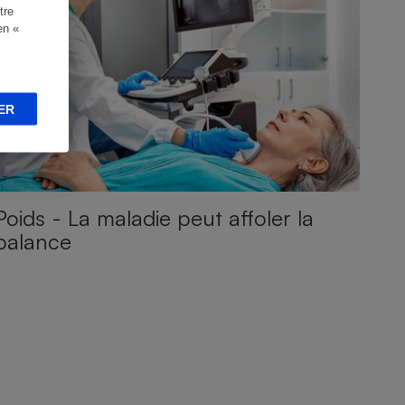
tre
en «
ER
Poids - La maladie peut affoler la
balance