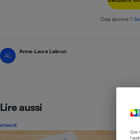
Découvrir no
Déjà abonné ?
Se
Cafetière à expresso
Anne-Laure Lebrun
AL
Robot ménager
Lire aussi
ACTUALITÉ
Que 
l’aud