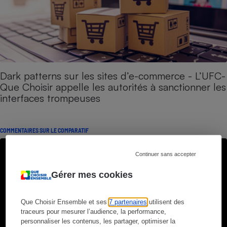
Dark patterns sur les sites d’e-commerce - L’UFC-
Que Choisir appelle les autorités à sanctionner les
interfaces trompeuses
COMMENTAIRES SUR LE COMPARATIF
Continuer sans accepter
Gérer mes cookies
Que Choisir Ensemble et ses
7 partenaires
utilisent des
traceurs pour mesurer l’audience, la performance,
personnaliser les contenus, les partager, optimiser la