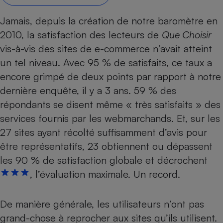
Petit électroménager - U
Jamais, depuis la création de notre baromètre en
Complément
alimentaire
2010, la satisfaction des lecteurs de
Que Choisir
Mutuelle
Assurance emprunteur
vis-à-vis des sites de e-commerce n’avait atteint
un tel niveau.
Avec 95 % de satisfaits
, ce taux a
encore grimpé de deux points par rapport à notre
dernière enquête, il y a 3 ans. 59 % des
Matelas
Champagne
répondants se disent même « très satisfaits » des
bouteille
Banque en 
services fournis par les webmarchands. Et, sur les
Téléviseur
27 sites ayant récolté suffisamment d’avis pour
Antimoustique
être représentatifs, 23 obtiennent ou dépassent
Lave-linge
les 90 % de satisfaction globale et décrochent
, l’évaluation maximale. Un record.
Radiateur électrique
De manière générale, les utilisateurs n’ont pas
grand-chose à reprocher aux sites qu’ils utilisent.