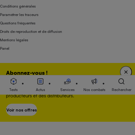
Conditions générales
Paramétrer les traceurs
Questions fréquentes
Droits de reproduction et de diffusion
Mentions légales
Panel
Association indépendante de l’État, des syndicats, des producteurs et des
Abonnez-vous !
distributeurs depuis 1951.
Bénéficiez d'une expertise unique tout en soutenant
une association 100 % indépendante de l'Etat, des
Tests
Actus
Services
Nos combats
Rechercher
producteurs et des distributeurs.
Voir nos offres
S’abonner