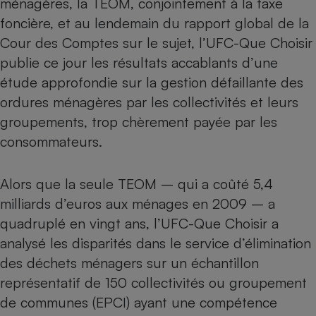
ménagères, la TEOM, conjointement à la taxe
foncière, et au lendemain du rapport global de la
Petit électroménager - U
Complément
Cour des Comptes sur le sujet, l’UFC-Que Choisir
alimentaire
Mutuelle
publie ce jour les résultats accablants d’une
Assurance emprunteur
étude approfondie sur la gestion défaillante des
ordures ménagères par les collectivités et leurs
groupements, trop chèrement payée par les
Matelas
consommateurs.
Champagne
bouteille
Banque en 
Alors que la seule TEOM – qui a coûté 5,4
Téléviseur
Antimoustique
milliards d’euros aux ménages en 2009 – a
Lave-linge
quadruplé en vingt ans, l’UFC-Que Choisir a
analysé les disparités dans le service d’élimination
des déchets ménagers sur un échantillon
Radiateur électrique
représentatif de 150 collectivités ou groupement
de communes (EPCI) ayant une compétence