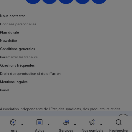
Nous contacter
Données personnelles
Plan du site
Newsletter
Conditions générales
Paramétrer les traceurs
Questions fréquentes
Droits de reproduction et de diffusion
Mentions légales
Panel
Association indépendante de l’État, des syndicats, des producteurs et des
distributeurs depuis 1951.
Soutenez-nous
Aujourd'hui plus que jamais, nous comptons sur
votre
Tests
Actus
Services
Nos combats
Rechercher