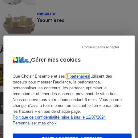
COMPARATIF
Yaourtières
Continuer sans accepter
À ne pas manquer
Gérer mes cookies
ENQUÊTE
Plastique - Les pratiques n’évoluent pas
Que Choisir Ensemble et ses
7 partenaires
utilisent des
traceurs pour mesurer l’audience, la performance,
personnaliser les contenus, les partager, optimiser la
promotion et afficher des contenus provenant de sites tiers.
ACTUALITÉ
Nous conserverons votre choix pendant 6 mois. Vous pourrez
Gobelets jetables en plastique - Leur
interdiction repoussée de 4 ans
changer d’avis à tout moment en utilisant le lien « paramétrer
les traceurs » en bas de chaque page.
Politique de confidentialité mise à jour le 12/07/2024
ENQUÊTE
Personnaliser mes choix
Biodéchets - La France aux fraises sur le
tri à la source ?