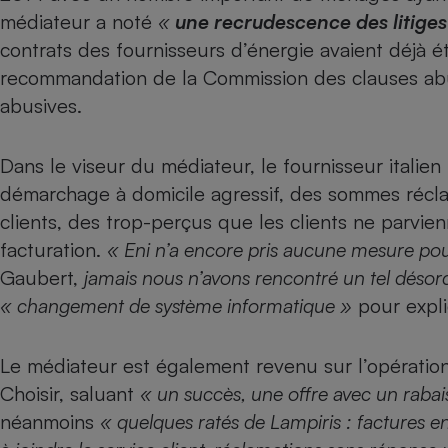
Radiateur électrique
médiateur a noté
«
une recrudescence des litiges
contrats des fournisseurs d’énergie avaient déjà é
Téléphone mobile -
recommandation de la Commission des clauses abu
Smartphone
abusives.
Plaque de cuisson à
induction
Dans le viseur du médiateur, le
fournisseur italien
démarchage à domicile agressif, des sommes récl
Climatiseur -
clients, des trop-perçus que les clients ne parvie
Ventilateur
facturation.
« Eni n’a encore pris aucune mesure pour
Gaubert,
jamais nous n’avons rencontré un tel désor
Antivirus
« changement de système informatique »
pour expli
Climatiseur -
Ventilateur
Le médiateur est également revenu sur l’opérati
Choisir, saluant
« un succès, une offre avec un rabais i
néanmoins
« quelques ratés de Lampiris : factures en