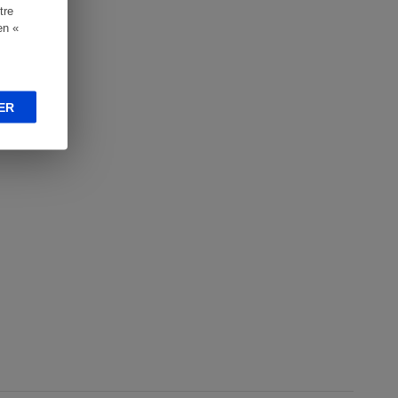
tre
en «
ER