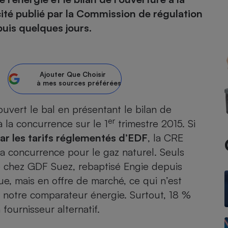
ité publié par la Commission de régulation
atif sèche-linge
atif smartphone
atif nettoyeur haute
ateur mutuelle
epuis quelques jours.
on
Réparation
Obsèques - Pompes
teur des devis d’opticiens
Ajouter
Que Choisir
funèbres
à mes sources préférées
eur-congélateur
dio
 robot
nduction
son
ranulés
uvert le bal en présentant le bilan de
irante
e multifonction
électrique
er
à la concurrence sur le 1
trimestre 2015. Si
Panneaux
r mobile
r portable
par les tarifs réglementés d’EDF
, la CRE
photovoltaïques
la concurrence pour le gaz naturel. Seuls
 Médicament
 balai
té chez GDF Suez
, rebaptisé Engie depuis
omplémentaire santé
 traîneau
ctile
Circuits courts et
que,
mais en offre de marché
alimentation locale
, ce qui n’est
Puériculture - Produit
 automatique
pour bébé
e notre comparateur énergie. Surtout, 18 %
Banque en ligne
seur
ournisseur alternatif.
vapeur