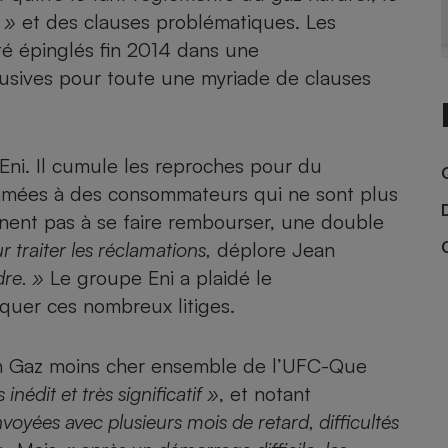
Électricité - Gaz
»
et des clauses problématiques. Les
té épinglés fin 2014 dans une
Appareil photo
sives pour toute une myriade de clauses
numérique
Four encastrable
 Eni
. Il cumule les reproches pour du
amées à des consommateurs qui ne sont plus
Lessive
nnent pas à se faire rembourser, une double
 traiter les réclamations,
déplore Jean
dre. »
Le groupe Eni a plaidé le
quer ces nombreux litiges.
Aspirateur
on Gaz moins cher ensemble de l’UFC-Que
nédit et très significatif »
, et notant
voyées avec plusieurs mois de retard, difficultés