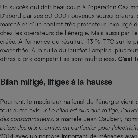
Un succès qui doit beaucoup à l’opération
Gaz mo
Internet
D’abord par ses 60 000 nouveaux souscripteurs, qu
Gros électroménager
Téléphonie
marché et d’un contrat très protecteur, expurgé d
Petit électroménager 
chez les opérateurs de l’énergie. Mais aussi par 
Complément
alimentaire
créée. À l’annonce du résultat, -13 % TTC sur le p
Mutuelle
Assurance emprunteu
exacerbée. À la suite du lauréat Lampiris, plusieur
offres à prix compétitif se sont multipliées.
C’est 
Matelas
Bilan mitigé, litiges à la hausse
Champa
boutei
Banque 
Téléviseur
Pourtant, le médiateur national de l’énergie vient 
Antimoustique
Lave-linge
tout autre avis.
« Le bilan est plus que mitigé, l’ouver
des consommateurs,
a martelé Jean Gaubert, nomm
baisse des prix promise, en particulier pour l’électricit
2014 avec un nombre important de ménages ayant q