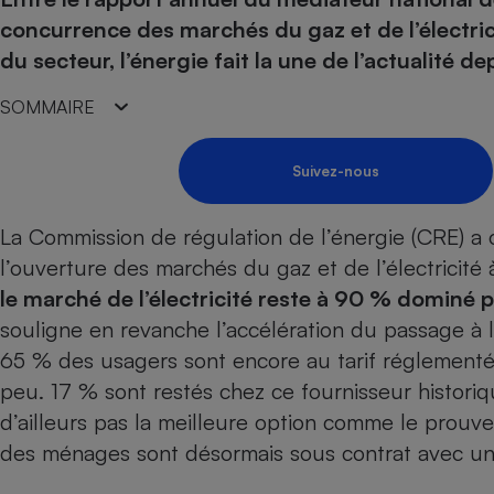
Energie
Nutrition
Assurance auto
concurrence des marchés du gaz et de l’électric
-nous ?
Produit alimentaire
Carburant
Compar
Compar
Compar
Compar
du secteur, l’énergie fait la une de l’actualité d
pressi
Choisir son fioul
Assurance
Sécurité - Hygiène
Circulation routière
SOMMAIRE
Choisir son pellet
Banque - Crédit
Crédit immobilier
Contrôle technique - 
Comparateur assurance emprunteur
Epargne - Fiscalité
Maison de retraite
Compara
Pièce détachée
Suivez-nous
Energie Moins Chère Ensemble
Comparatif réfrigérat
Comparatif casque au
Comparatif tondeuse
Moto
Comparatif plaque à i
Comparatif barre de 
Comparatif poêle à g
Supermarché - Drive
La Commission de régulation de l’énergie (CRE) a o
Comparatif hotte asp
Comparatif imprimant
Comparatif radiateur 
l’ouverture des marchés du gaz et de l’électricité 
Électricité - Gaz
Hygiène - Beauté
Comparatif climatiseu
Comparatif ordinateu
le marché de l’électricité reste à 90 % dominé 
Tous les comparateurs
souligne en revanche l’accélération du passage à 
Maladie - Médecine -
Comparatif aspirateur
Comparatif ultrabook
Aménagement
Toutes les cartes interactives
65 % des usagers sont encore au
tarif réglemen
Système de santé - C
Comparatif aspirateur
Comparatif tablette ta
Supermarché - Drive
Bricolage - Jardinage
peu. 17 % sont restés chez ce fournisseur histori
Retraite
Comparatif cafetière
Chauffage
d’ailleurs pas la meilleure option comme le prouv
Speedtest - Testez le débit de votre
Mutuelle
Comparatif robot cui
Image et son
Produit d'entretien
des ménages sont désormais sous contrat avec un f
connexion Internet
Comparatif centrale 
Comparateur auto
Informatique
Sécurité domestique