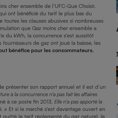
ins cher ensemble
de l’UFC-Que Choisir.
i ont bénéficié du tarif le plus bas du
e toutes les clauses abusives si nombreuses
- Ustensile
l’émulation que Gaz moins cher ensemble a
Foie gras
rix du kWh, la concurrence s’est aussitôt
Aide auditive
r
Assurance vie
s fournisseurs de gaz ont joué la baisse, les
tout bénéfice pour les consommateurs.
Poêle à granulés
gne - Comment choisir une
lle de champagne
en ligne
Ordinateur portable
de présenter son rapport annuel et il est d’un
Crème solaire
Lave-vaisselle
ture à la concurrence n’a pas fait les affaires
é à ce poste fin 2013.
Elle n’a pas apporté la
é. »
Et si le marché s’est davantage ouvert en
uitté le tarif réglementé du gaz naturel, le