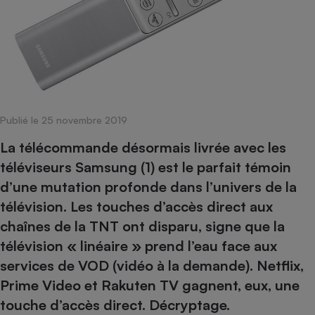
pression
Choisir son fioul
Assurance
Sécurité - Hygiène
Circulation routière
Choisir son pellet
Crédit immobilier
Banque - Crédit
Contrôle technique - Rép
Comparateur assurance emprunteur
Maison de retraite
Epargne - Fiscalité
Comparateu
Pièce détachée
Energie Moins Chère Ensemble
Comparatif réfrigérateur
Comparatif casque audio
Comparatif tondeuse ro
Moto
Comparatif plaque à indu
Comparatif barre de son
Comparatif poêle à gran
Supermarché - Drive
Publié le 25 novembre 2019
Comparatif hotte aspira
Comparatif imprimante m
Comparatif radiateur éle
Électricité - Gaz
Hygiène - Beauté
La télécommande désormais livrée avec les
Comparatif climatiseur m
Comparatif ordinateur p
Tous les comparateurs
téléviseurs Samsung (1) est le parfait témoin
Maladie - Médecine - Mé
Comparatif aspirateur bal
Comparatif ultrabook
Aménagement
d’une mutation profonde dans l’univers de la
Toutes les cartes interactives
Système de santé - Com
Comparatif aspirateur tr
Comparatif tablette tacti
Supermarché - Drive
Bricolage - Jardinage
télévision. Les touches d’accès direct aux
Retraite
Comparatif cafetière au
Chauffage
chaînes de la TNT ont disparu, signe que la
Speedtest - Testez le débit de votre
Mutuelle
Comparatif robot cuiseu
télévision « linéaire » prend l’eau face aux
Image et son
Produit d'entretien
connexion Internet
Comparatif centrale vap
Comparateur auto
services de VOD (vidéo à la demande). Netflix,
Informatique
Sécurité domestique
Prime Video et Rakuten TV gagnent, eux, une
Internet
touche d’accès direct. Décryptage.
Gros électroménager
Téléphonie