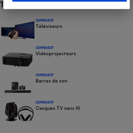
Test
COMPARATIF
Téléviseurs
COMPARATIF
Vidéoprojecteurs
COMPARATIF
Barres de son
COMPARATIF
Casques TV sans fil