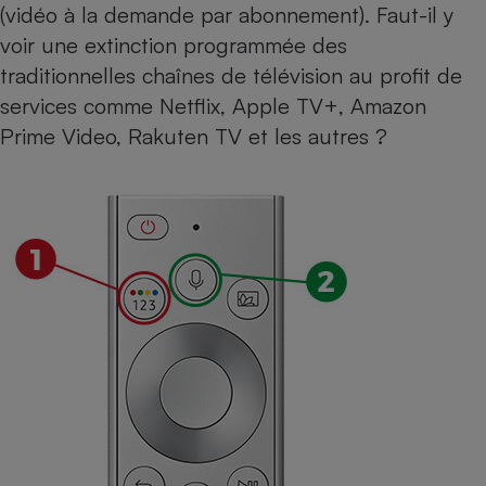
(vidéo à la demande par abonnement). Faut-il y
Téléphone mobile -
Smartphone
voir une extinction programmée des
Plaque de cuisson à
induction
traditionnelles chaînes de télévision au profit de
services comme
Netflix, Apple TV+, Amazon
Prime Video
, Rakuten TV et les autres ?
Climatiseur -
Ventilateur
Antivirus
Climatiseur -
Ventilateur