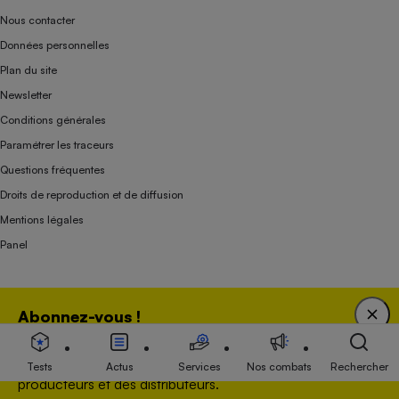
Nous contacter
Données personnelles
Plan du site
Newsletter
Conditions générales
Paramétrer les traceurs
Questions fréquentes
Droits de reproduction et de diffusion
Mentions légales
Panel
Association indépendante de l’État, des syndicats, des producteurs et des
Abonnez-vous !
distributeurs depuis 1951.
Bénéficiez d'une expertise unique tout en soutenant
une association 100 % indépendante de l'Etat, des
Tests
Actus
Services
Nos combats
Rechercher
producteurs et des distributeurs.