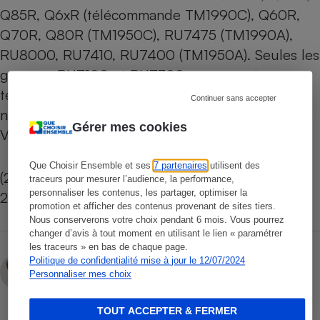
Q85R, Q6xR (télécommande TM1990C), Q60R,
Q70R, Q80R (TM1950C), RU7475 (TM1990A),
RU8000, RU7410, RU7400 (TM1950A). Seules les
gammes RU7100 et RU7300 conservent une
télécommande plus classique (TM1240A), avec
Continuer sans accepter
néanmoins un accès direct à Netflix et Prime
Gérer mes cookies
Video notamment.
Que Choisir Ensemble et ses
7 partenaires
utilisent des
(2) Source : Médiamétrie, Global SVOD, octobre
traceurs pour mesurer l’audience, la performance,
personnaliser les contenus, les partager, optimiser la
2019.
promotion et afficher des contenus provenant de sites tiers.
Nous conserverons votre choix pendant 6 mois. Vous pourrez
changer d’avis à tout moment en utilisant le lien « paramétrer
les traceurs » en bas de chaque page.
Camille Gruhier
Politique de confidentialité mise à jour le 12/07/2024
Personnaliser mes choix
TOUT ACCEPTER & FERMER