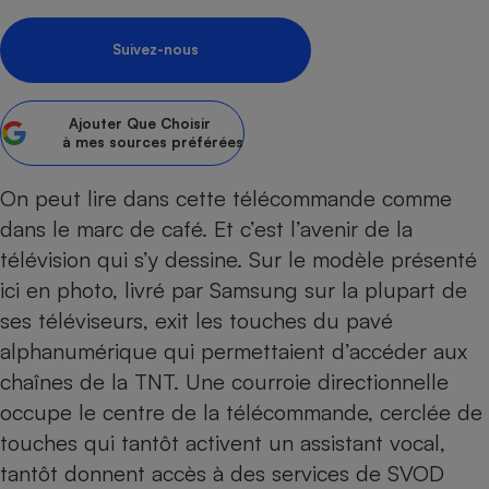
Petit électroménager - U
Complément
Suivez-nous
alimentaire
Mutuelle
Assurance emprunteur
Ajouter
Que Choisir
à mes sources préférées
On peut lire dans cette télécommande comme
Matelas
Champagne
dans le marc de café. Et c’est l’avenir de la
bouteille
Banque en 
télévision qui s’y dessine. Sur le modèle présenté
Téléviseur
ici en photo, livré par Samsung sur la plupart de
Antimoustique
ses téléviseurs, exit les touches du pavé
Lave-linge
alphanumérique qui permettaient d’accéder aux
chaînes de la TNT. Une courroie directionnelle
occupe le centre de la télécommande, cerclée de
Radiateur électrique
touches qui tantôt activent un assistant vocal,
tantôt donnent accès à des
services de SVOD