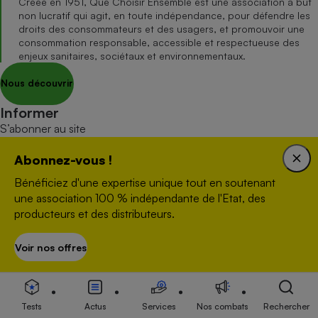
Créée en 1951, Que Choisir Ensemble est une association à but
non lucratif qui agit, en toute indépendance, pour défendre les
droits des consommateurs et des usagers, et promouvoir une
consommation responsable, accessible et respectueuse des
enjeux sanitaires, sociétaux et environnementaux.
Nous découvrir
Informer
S’abonner au site
S’abonner au magazine
Abonnez-vous !
Nos newsletters
Bénéficiez d'une expertise unique tout en soutenant
Commander une parution
une association 100 % indépendante de l'Etat, des
Appli Quel Produit
producteurs et des distributeurs.
Tous nos tests de produits
Voir nos offres
Accompagner
S’abonner
Tous nos comparateurs
Nos services
Tests
Actus
Services
Nos combats
Rechercher
Soumettre un litige