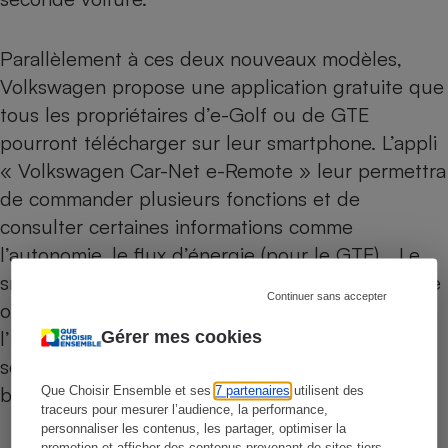
Parallèlement à ces deux nouveaux modèles,
Volkswagen propose une application gratuite que
tous les propriétaires d’e-Golf ou de GTE
pourront télécharger sur leur smartphone. L’appli
« Volkswagen Car-Net e-Remote » leur permettra
de commander plusieurs fonctions et de
consulter certaines informations comme
l’autonomie, le flux d’énergie (pour le GTE)… Le
smartphone
pourra également gérer le chauffage
Continuer sans accepter
ou la climatisation à distance pour mettre
l’habitacle à température pendant que la voiture
Gérer mes cookies
se recharge, sans affecter l’état de charge des
batteries.
Que Choisir Ensemble et ses
7 partenaires
utilisent des
traceurs pour mesurer l’audience, la performance,
personnaliser les contenus, les partager, optimiser la