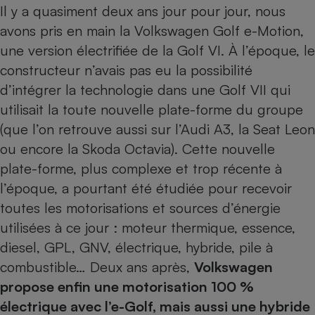
Téléphone mobile -
Il y a quasiment deux ans jour pour jour, nous
Smartphone
avons pris en main la Volkswagen
Golf e-Motion
,
Plaque de cuisson à
induction
une version électrifiée de la Golf VI. À l’époque, le
constructeur n’avais pas eu la possibilité
d’intégrer la technologie dans une
Golf VII
qui
Climatiseur -
utilisait la toute nouvelle plate-forme du groupe
Ventilateur
(que l’on retrouve aussi sur l’Audi A3, la Seat Leon
ou encore la
Skoda Octavia
). Cette nouvelle
Antivirus
plate-forme, plus complexe et trop récente à
Climatiseur -
l’époque, a pourtant été étudiée pour recevoir
Ventilateur
toutes les motorisations et sources d’énergie
utilisées à ce jour : moteur thermique, essence,
diesel, GPL, GNV, électrique, hybride, pile à
combustible… Deux ans après,
Volkswagen
propose enfin une motorisation 100 %
électrique avec l’e-Golf, mais aussi une hybride