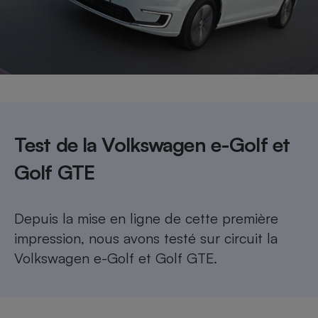
Petit électroménager - U
Complément
alimentaire
Mutuelle
Assurance emprunteur
Matelas
Test de la Volkswagen e-Golf et
Champagne
bouteille
Banque en 
Golf GTE
Téléviseur
Antimoustique
Lave-linge
Depuis la mise en ligne de cette première
impression, nous avons
testé sur circuit la
Volkswagen e-Golf et Golf GTE
.
Radiateur électrique